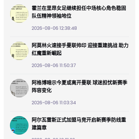
霍兰在里昂女足继续担任中场核心角色稳固
队伍精神领袖地位
2026-08-06 12:38:48
阿莫林火速接手曼联帅印 迎接重建挑战 助力
红魔重新崛起
2026-08-06 11:50:37
阿格博暗示今夏或离开曼联 球迷担忧新赛季
阵容变化
2026-08-06 11:03:34
阿尔瓦雷斯正式加盟马竞开启新赛季防线重
建篇章