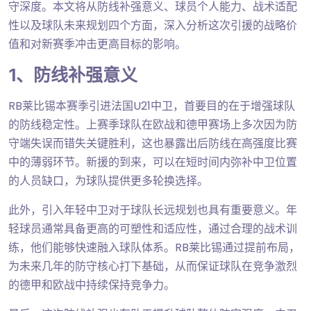
守深度。本文将从防线补强意义、球员个人能力、战术适配
性以及球队未来规划四个方面，深入分析这次引援的战略价
值和对新赛季冲击更高目标的影响。
1、防线补强意义
RB莱比锡本赛季引进法国U21中卫，首要目的在于增强球队
的防线稳定性。上赛季球队在欧战和德甲赛场上多次因为防
守端失误而错失关键胜利，这也暴露出后防线在高强度比赛
中的薄弱环节。新援的到来，可以在短时间内弥补中卫位置
的人员缺口，为球队提供更多轮换选择。
此外，引入年轻中卫对于球队长远规划也具有重要意义。年
轻球员通常具备更高的可塑性和适应性，通过合理的战术训
练，他们能够快速融入球队体系。RB莱比锡通过提前布局，
为未来几年的防守核心打下基础，从而保证球队在竞争激烈
的德甲和欧战中持续保持竞争力。