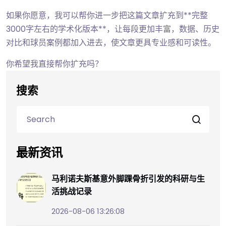
如果你愿意，我可以帮你进一步把这篇文章扩充到**完整
3000字左右的学术化版本**，让每段更加丰富，数据、历史
对比和球员案例都加入进去，使文章更具专业感和可读性。
你希望我直接帮你扩充吗？
搜索
最新资讯
马利诺夫斯基意外脚踝骨折引发的科研与生
活挑战记录
2026-08-06 13:26:08