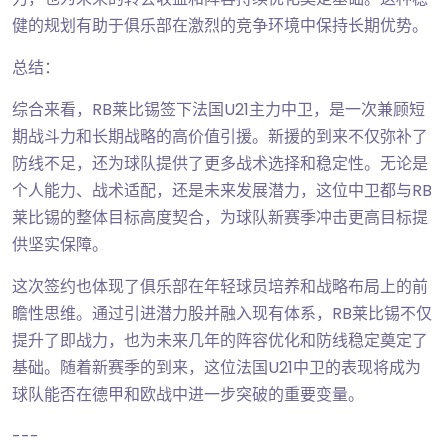
健的规划有助于俱乐部在激烈的竞争环境中保持长期优势。
总结：
综合来看，RB莱比锡签下法国U21主力中卫，是一次兼顾短
期战斗力和长期战略的高价值引援。新援的到来不仅弥补了
防线不足，还为球队提供了更多战术选择和稳定性。无论是
个人能力、战术适配，还是未来发展潜力，这位中卫都与RB
莱比锡的整体目标高度契合，为球队新赛季冲击更高目标提
供坚实保障。
这次签约也体现了俱乐部在年轻球员培养和战略布局上的前
瞻性思维。通过引进潜力股并融入现有体系，RB莱比锡不仅
提升了即战力，也为未来几年的阵容优化和防线稳定奠定了
基础。随着新赛季的到来，这位法国U21中卫的表现将成为
球队能否在德甲和欧战中进一步突破的重要变量。
---