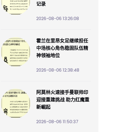
记录
2026-08-06 13:26:08
霍兰在里昂女足继续担任
中场核心角色稳固队伍精
神领袖地位
2026-08-06 12:38:48
阿莫林火速接手曼联帅印
迎接重建挑战 助力红魔重
新崛起
2026-08-06 11:50:37