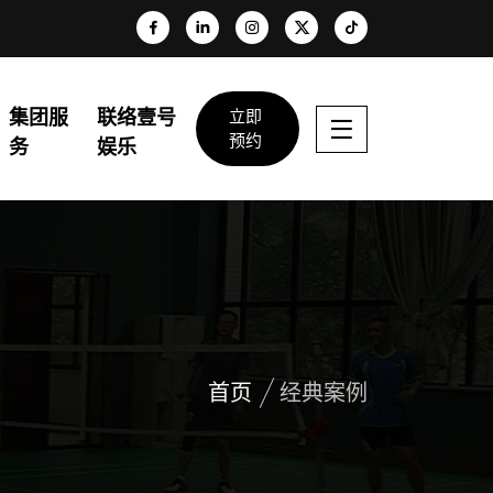
集团服
联络壹号
立即
预约
务
娱乐
首页
经典案例