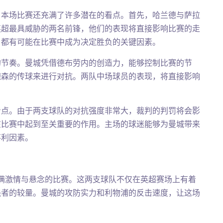
，本场比赛还充满了许多潜在的看点。首先，哈兰德与萨拉
英超最具威胁的两名前锋，他们的表现将直接影响比赛的走
，都有可能在比赛中成为决定胜负的关键因素。
的节奏。曼城凭借德布劳内的创造力，能够控制比赛的节
德森的传球来进行对抗。两队中场球员的表现，将直接影响
看点。由于两支球队的对抗强度非常大，裁判的判罚将会影
在比赛中起到至关重要的作用。主场的球迷能够为曼城带来
不利因素。
充满激情与悬念的比赛。这两支球队不仅在英超赛场上有着
强者的较量。曼城的攻防实力和利物浦的反击速度，让这场