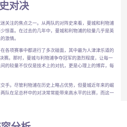
历史对决
球迷关注的焦点之一。从两队的对阵史来看，曼城和利物浦
不少惊喜。在过去的几年中，曼城和利物浦的较量几乎是英
迷的激情。
乎在各项赛事中都进行了多次碰面，其中最为人津津乐道的
分之一决赛。那时，曼城与利物浦争夺冠军的激烈程度，让每一
之间的较量不仅仅是技术上的对抗，更是心理上的博弈，每
次交手。尽管利物浦在历史上略占优势，但曼城近年来的崛
。两队在足总杯中的对决常常能带来高水平的比赛，而这一
阵容分析