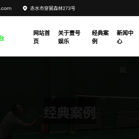
k.com
赤水市穿舅森林273号
网站首
关于壹号
经典案
新闻中
页
娱乐
例
心