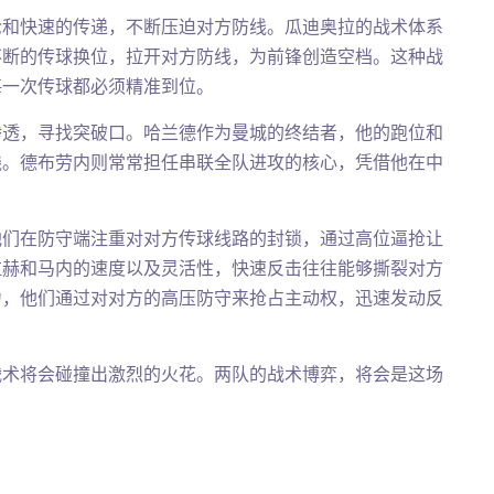
抢和快速的传递，不断压迫对方防线。瓜迪奥拉的战术体系
不断的传球换位，拉开对方防线，为前锋创造空档。这种战
每一次传球都必须精准到位。
渗透，寻找突破口。哈兰德作为曼城的终结者，他的跑位和
线。德布劳内则常常担任串联全队进攻的核心，凭借他在中
他们在防守端注重对对方传球线路的封锁，通过高位逼抢让
拉赫和马内的速度以及灵活性，快速反击往往能够撕裂对方
力，他们通过对对方的高压防守来抢占主动权，迅速发动反
战术将会碰撞出激烈的火花。两队的战术博弈，将会是这场