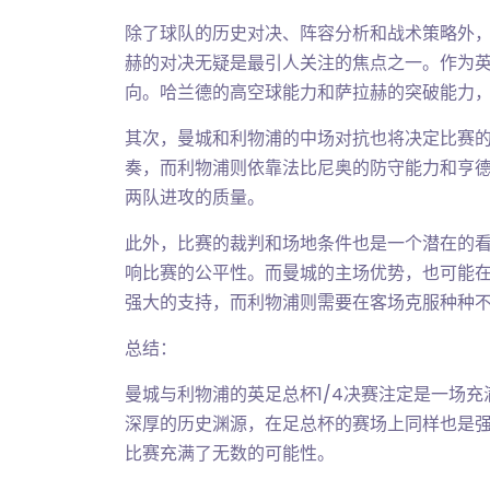
除了球队的历史对决、阵容分析和战术策略外
赫的对决无疑是最引人关注的焦点之一。作为
向。哈兰德的高空球能力和萨拉赫的突破能力
其次，曼城和利物浦的中场对抗也将决定比赛
奏，而利物浦则依靠法比尼奥的防守能力和亨
两队进攻的质量。
此外，比赛的裁判和场地条件也是一个潜在的
响比赛的公平性。而曼城的主场优势，也可能
强大的支持，而利物浦则需要在客场克服种种
总结：
曼城与利物浦的英足总杯1/4决赛注定是一场
深厚的历史渊源，在足总杯的赛场上同样也是
比赛充满了无数的可能性。