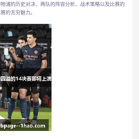
利物浦的历史对决、两队的阵容分析、战术策略以及比赛的
比赛的无穷魅力。