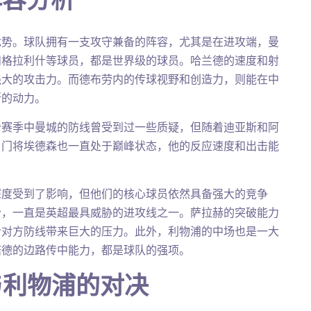
优势。球队拥有一支攻守兼备的阵容，尤其是在进攻端，曼
和格拉利什等球员，都是世界级的球员。哈兰德的速度和射
强大的攻击力。而德布劳内的传球视野和创造力，则能在中
断的动力。
个赛季中曼城的防线曾受到过一些质疑，但随着迪亚斯和阿
。门将埃德森也一直处于巅峰状态，他的反应速度和出击能
深度受到了影响，但他们的核心球员依然具备强大的竞争
合，一直是英超最具威胁的进攻线之一。萨拉赫的突破能力
给对方防线带来巨大的压力。此外，利物浦的中场也是一大
诺德的边路传中能力，都是球队的强项。
与利物浦的对决