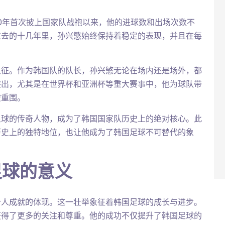
10年首次披上国家队战袍以来，他的进球数和出场次数不
过去的十几年里，孙兴慜始终保持着稳定的表现，并且在每
象征。作为韩国队的队长，孙兴慜无论在场内还是场外，都
突出，尤其是在世界杯和亚洲杯等重大赛事中，他为球队带
破重围。
足球的传奇人物，成为了韩国国家队历史上的绝对核心。此
历史上的独特地位，也让他成为了韩国足球不可替代的象
足球的意义
个人成就的体现。这一壮举象征着韩国足球的成长与进步。
获得了更多的关注和尊重。他的成功不仅提升了韩国足球的