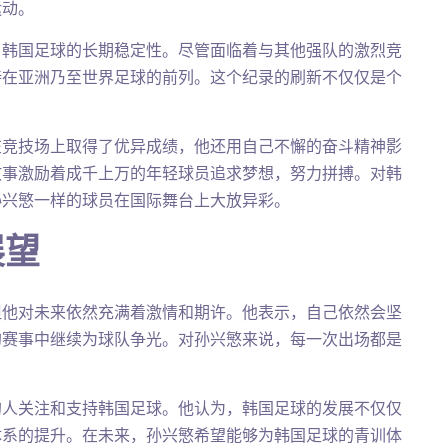
运动。
了韩国足球的长期稳定性。尽管面临着与其他强队的激烈竞
持在亚洲乃至世界足球的前列。这个纪录的刷新不仅仅是个
在竞技场上取得了优异成绩，他还用自己不懈的奋斗精神影
故事激励着成千上万的年轻球员追求梦想，努力拼搏。对韩
孙兴慜一样的球员在国际舞台上大放异彩。
展望
但他对未来依然充满着激情和期许。他表示，自己依然会坚
的赛事中继续为球队争光。对孙兴慜来说，每一次出场都是
的人关注和支持韩国足球。他认为，韩国足球的发展不仅仅
体系的提升。在未来，孙兴慜希望能够为韩国足球的青训体