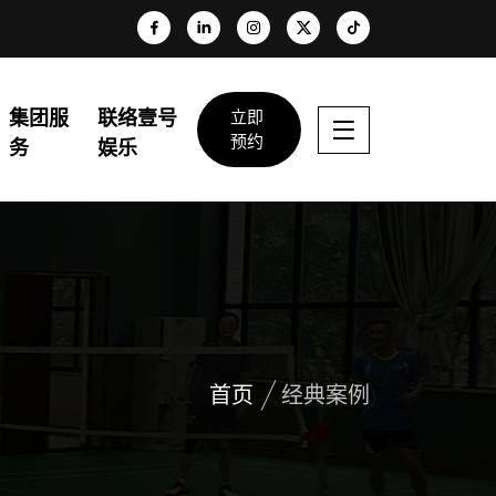
集团服
联络壹号
立即
预约
务
娱乐
首页
经典案例