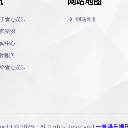
航
网站地图
于壹号娱乐
网站地图
典案例
闻中心
团服务
络壹号娱乐
ight © 2026 - All Rights Reserved
一号娱乐娱