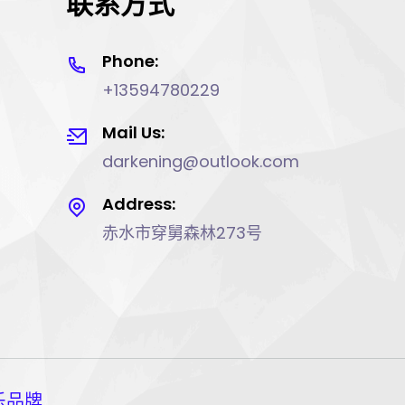
联系方式
Phone:
+13594780229
Mail Us:
darkening@outlook.com
Address:
赤水市穿舅森林273号
乐品牌
.