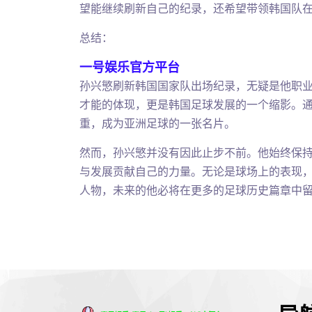
望能继续刷新自己的纪录，还希望带领韩国队
总结：
一号娱乐官方平台
孙兴慜刷新韩国国家队出场纪录，无疑是他职
才能的体现，更是韩国足球发展的一个缩影。
重，成为亚洲足球的一张名片。
然而，孙兴慜并没有因此止步不前。他始终保
与发展贡献自己的力量。无论是球场上的表现
人物，未来的他必将在更多的足球历史篇章中