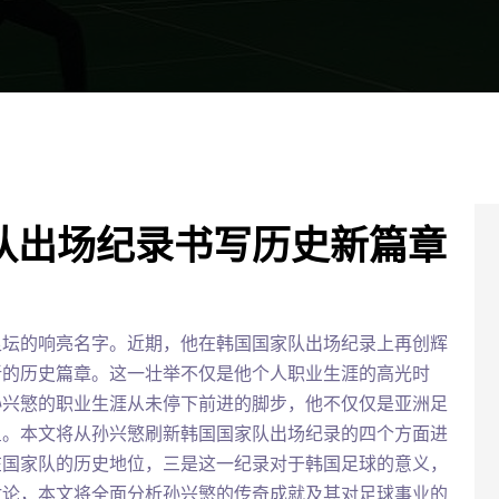
队出场纪录书写历史新篇章
足坛的响亮名字。近期，他在韩国国家队出场纪录上再创辉
新的历史篇章。这一壮举不仅是他个人职业生涯的高光时
孙兴慜的职业生涯从未停下前进的脚步，他不仅仅是亚洲足
星。本文将从孙兴慜刷新韩国国家队出场纪录的四个方面进
在国家队的历史地位，三是这一纪录对于韩国足球的意义，
讨论，本文将全面分析孙兴慜的传奇成就及其对足球事业的