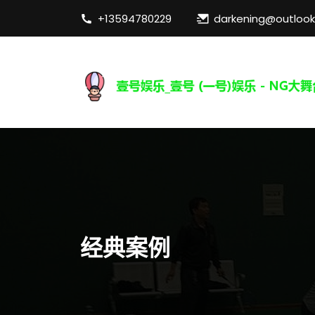
+13594780229
darkening@outloo
经典案例