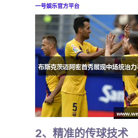
一号娱乐官方平台
2、精准的传球技术