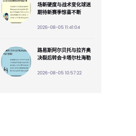
场新硬度与战术变化球迷
期待新赛季惊喜不断
2026-08-05 11:41:04
路易斯阿尔贝托与拉齐奥
决裂后转会卡塔尔杜海勒
2026-08-05 10:57:22