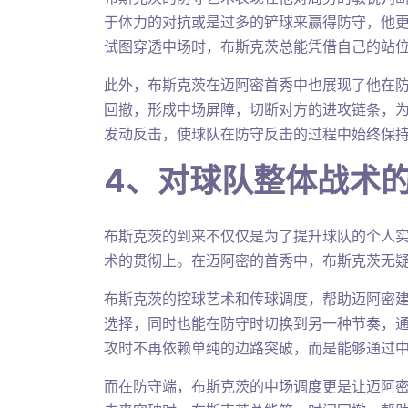
于体力的对抗或是过多的铲球来赢得防守，他
试图穿透中场时，布斯克茨总能凭借自己的站
此外，布斯克茨在迈阿密首秀中也展现了他在
回撤，形成中场屏障，切断对方的进攻链条，
发动反击，使球队在防守反击的过程中始终保
4、对球队整体战术
布斯克茨的到来不仅仅是为了提升球队的个人
术的贯彻上。在迈阿密的首秀中，布斯克茨无
布斯克茨的控球艺术和传球调度，帮助迈阿密
选择，同时也能在防守时切换到另一种节奏，
攻时不再依赖单纯的边路突破，而是能够通过
而在防守端，布斯克茨的中场调度更是让迈阿