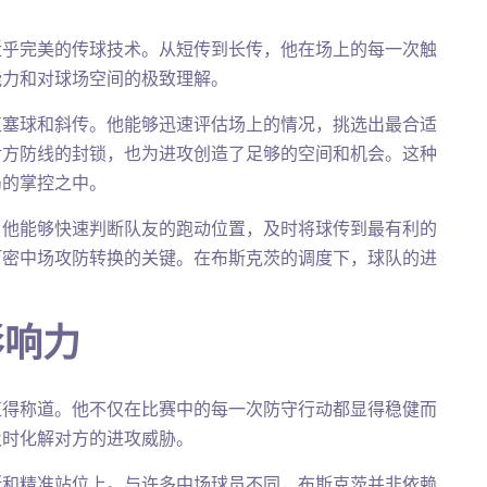
近乎完美的传球技术。从短传到长传，他在场上的每一次触
能力和对球场空间的极致理解。
直塞球和斜传。他能够迅速评估场上的情况，挑选出最合适
对方防线的封锁，也为进攻创造了足够的空间和机会。这种
局的掌控之中。
，他能够快速判断队友的跑动位置，及时将球传到最有利的
阿密中场攻防转换的关键。在布斯克茨的调度下，球队的进
影响力
值得称道。他不仅在比赛中的每一次防守行动都显得稳健而
及时化解对方的进攻威胁。
断和精准站位上。与许多中场球员不同，布斯克茨并非依赖