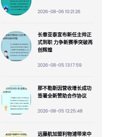
2026-08-06 10:21:26
长春亚泰宣布新任主帅正
式到职 力争新赛季突破再
创辉煌
2026-08-05 13:17:59
那不勒斯因营收增长成功
签署全新赞助合作协议
2026-08-05 12:25:48
远藤航加盟利物浦带来中