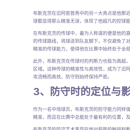
布斯克茨在迈阿密首秀中的另一大亮点是他那
球都显得那么精准无误，体现了他超凡的控球
在布斯克茨的传球中，最为人称道的便是他的
的传球路线，将球送到队友脚下，不仅避免了
精准的传球能力，使得他在比赛中始终处于全
此外，布斯克茨在传球时的判断力也极为高超
区域。这种传球的精准性与高效性，成为了迈
攻流畅而高效，防守则始终保持严密。
3、防守时的定位与
作为一名中场球员，布斯克茨的防守能力同样
精准，而且在比赛中总能处于最有利的位置，
布斯克茨的防守艺术表现在他对局势的敏锐判