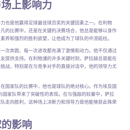
与场上影响力
导力也是他赢得足球最佳球员奖的关键因素之一。在利物
平凡的比赛中，还是在关键的决赛场合，他总是能够以身作
业素养和强烈的胜利欲望，让他成为了球队的中流砥柱。
每一次奔跑、每一次进攻都充满了激情和动力。他不仅通过
队友提供支持。在利物浦的许多关键时刻，萨拉赫总是能在
接挑战，特别是在与竞争对手的直接对话中，他的领导力尤
，在国家队的比赛中，他也是球队的绝对核心。作为埃及国
中为国家队带来了突破性的表现。在与强敌的较量中，萨拉
球队走向胜利，这种场上决断力和领导力是他能够获此殊荣
球的影响