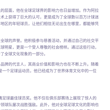
队的层面，他在全球足球界的影响力也日益增加。作为阿拉
技术上获得了巨大的认可，更是成为了全球数以百万计球迷
等地区的年轻球员，让他们相信无论出生在哪里，都能够凭
在全球的声誉。他积极参与慈善活动，并通过自己的社交平
足球明星，更是一个受人尊敬的社会榜样。通过这些行动，
为了全球文化现象的一部分。
多品牌的代言人，其商业价值和影响力也在不断上升。随着
仅是一个足球运动员，他已经成为了世界体育文化中的一位
。
荣膺足球最佳球员奖。他不仅在俱乐部赛场上展现了惊人的
带领球队屡次战胜强敌。此外，他对全球足球文化的影响也