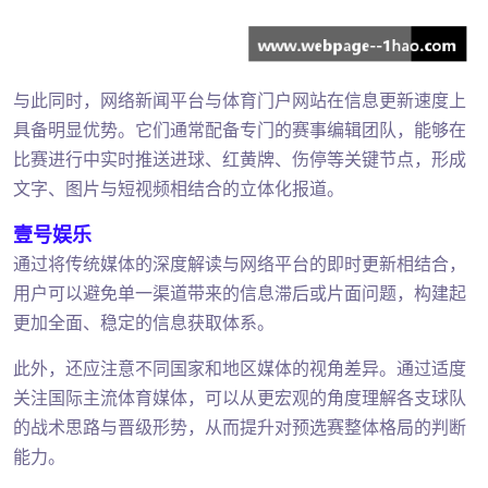
与此同时，网络新闻平台与体育门户网站在信息更新速度上
具备明显优势。它们通常配备专门的赛事编辑团队，能够在
比赛进行中实时推送进球、红黄牌、伤停等关键节点，形成
文字、图片与短视频相结合的立体化报道。
壹号娱乐
通过将传统媒体的深度解读与网络平台的即时更新相结合，
用户可以避免单一渠道带来的信息滞后或片面问题，构建起
更加全面、稳定的信息获取体系。
此外，还应注意不同国家和地区媒体的视角差异。通过适度
关注国际主流体育媒体，可以从更宏观的角度理解各支球队
的战术思路与晋级形势，从而提升对预选赛整体格局的判断
能力。