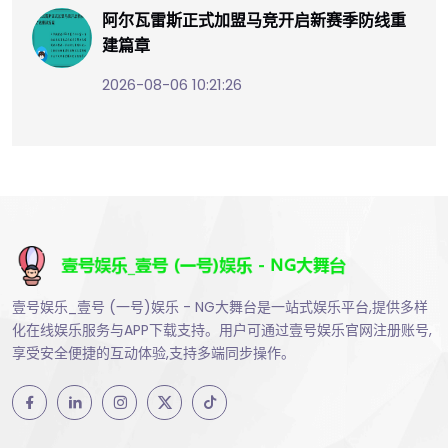
阿尔瓦雷斯正式加盟马竞开启新赛季防线重
建篇章
2026-08-06 10:21:26
壹号娱乐_壹号 (一号)娱乐 - NG大舞台是一站式娱乐平台,提供多样
化在线娱乐服务与APP下载支持。用户可通过壹号娱乐官网注册账号,
享受安全便捷的互动体验,支持多端同步操作。