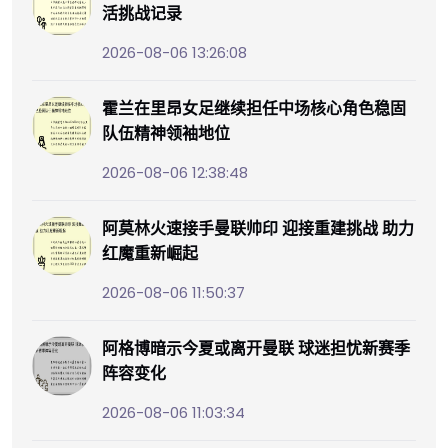
活挑战记录
2026-08-06 13:26:08
霍兰在里昂女足继续担任中场核心角色稳固
队伍精神领袖地位
2026-08-06 12:38:48
阿莫林火速接手曼联帅印 迎接重建挑战 助力
红魔重新崛起
2026-08-06 11:50:37
阿格博暗示今夏或离开曼联 球迷担忧新赛季
阵容变化
2026-08-06 11:03:34