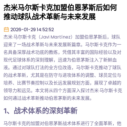
杰米马尔斯卡克加盟伯恩茅斯后如何
推动球队战术革新与未来发展
2026-01-29 14:52:52
杰米·马尔斯卡克（Javi Martínez）加盟伯恩茅斯后，球队
迎来了一场战术革新与未来发展新篇章。马尔斯卡克作为一
名具备深厚战术功底的教练，凭借其丰富的国际经验以及对
现代足球体系的深刻理解，迅速为伯恩茅斯注入了新鲜血
液。通过对球队打法的全方位改造，马尔斯卡克推动了球队
的战术革新，尤其是在防守与进攻体系的调整、球员定位与
培养、比赛节奏控制以及长远发展规划方面，展现了卓越的
领导力和远见。本文将从四个方面深入探讨杰米·马尔斯卡克
如何通过战术革新推动伯恩茅斯的未来发展。
1、战术体系的深刻革新
马尔斯卡克的加盟对伯恩茅斯战术体系进行了全面革新，他