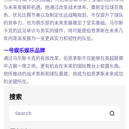
与未来发展新机遇。他通过改变战术体系、重新定位球员角
色、优化比赛节奏以及制定长远战略规划，不仅提升了球队
的竞争力，也为俱乐部的未来发展奠定了坚实基础。马尔斯
卡克的远见卓识与务实的操作，将可能使伯恩茅斯在未来几
年内逐渐发展为一支更具实力和韧性的队伍。
一号娱乐娱乐品牌
通过马尔斯卡克的有效改革，伯恩茅斯不仅能够在英超联赛
中占据一席之地，更有机会在未来的国际舞台上崭露头角。
他所推动的战术革新和球队重建，将成为伯恩茅斯未来成功
的关键所在。
搜索