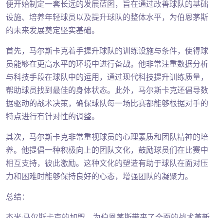
便开始制定一套长远的发展蓝图，旨在通过改善球队的基础
设施、培养年轻球员以及提升球队的整体水平，为伯恩茅斯
的未来发展奠定坚实基础。
首先，马尔斯卡克着手提升球队的训练设施与条件，使得球
员能够在更高水平的环境中进行备战。他非常注重数据分析
与科技手段在球队中的运用，通过现代科技提升训练质量，
帮助球员找到最佳的身体状态。此外，马尔斯卡克还倡导数
据驱动的战术决策，确保球队每一场比赛都能够根据对手的
特点进行有针对性的调整。
其次，马尔斯卡克非常重视球员的心理素质和团队精神的培
养。他提倡一种积极向上的团队文化，鼓励球员们在比赛中
相互支持，彼此激励。这种文化的塑造有助于球队在面对压
力和困难时能够保持良好的心态，增强团队的凝聚力。
总结：
杰米·马尔斯卡克的加盟，为伯恩茅斯带来了全面的战术革新