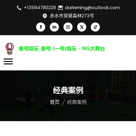
+13594780229
darkening@outlook.com
赤水市穿舅森林273号
经典案例
首页
经典案例