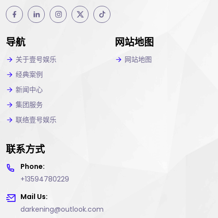
导航
网站地图
关于壹号娱乐
网站地图
经典案例
新闻中心
集团服务
联络壹号娱乐
联系方式
Phone:
+13594780229
Mail Us:
darkening@outlook.com