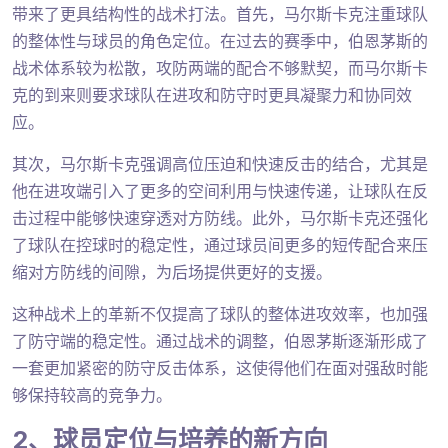
带来了更具结构性的战术打法。首先，马尔斯卡克注重球队
的整体性与球员的角色定位。在过去的赛季中，伯恩茅斯的
战术体系较为松散，攻防两端的配合不够默契，而马尔斯卡
克的到来则要求球队在进攻和防守时更具凝聚力和协同效
应。
其次，马尔斯卡克强调高位压迫和快速反击的结合，尤其是
他在进攻端引入了更多的空间利用与快速传递，让球队在反
击过程中能够快速穿透对方防线。此外，马尔斯卡克还强化
了球队在控球时的稳定性，通过球员间更多的短传配合来压
缩对方防线的间隙，为后场提供更好的支援。
这种战术上的革新不仅提高了球队的整体进攻效率，也加强
了防守端的稳定性。通过战术的调整，伯恩茅斯逐渐形成了
一套更加紧密的防守反击体系，这使得他们在面对强敌时能
够保持较高的竞争力。
2、球员定位与培养的新方向