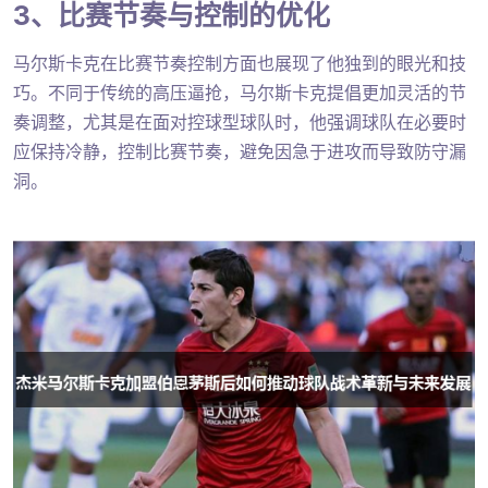
3、比赛节奏与控制的优化
马尔斯卡克在比赛节奏控制方面也展现了他独到的眼光和技
巧。不同于传统的高压逼抢，马尔斯卡克提倡更加灵活的节
奏调整，尤其是在面对控球型球队时，他强调球队在必要时
应保持冷静，控制比赛节奏，避免因急于进攻而导致防守漏
洞。