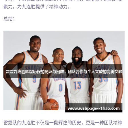
聚力，为九连胜提供了精神动力。
总结：
雷霆队的九连胜不仅是一段辉煌的历史，更是一种团队精神