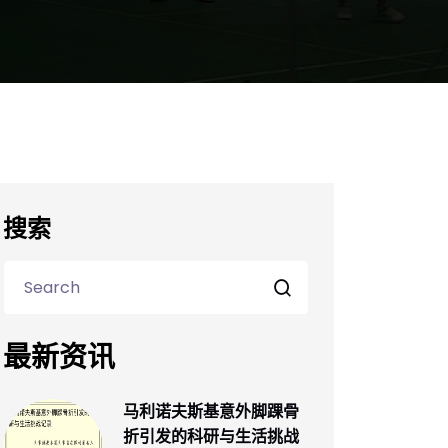
搜索
最新资讯
马利诺夫斯基意外脚踝骨
折引发的科研与生活挑战