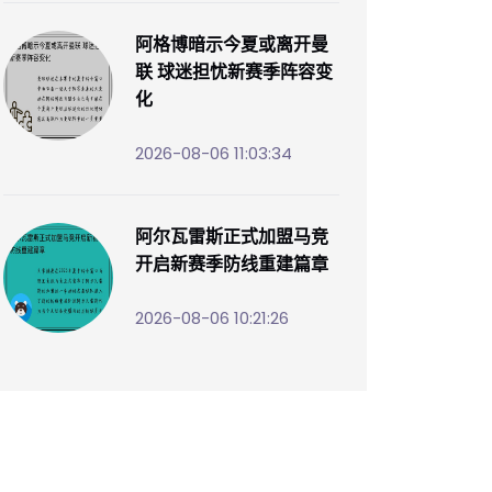
阿格博暗示今夏或离开曼
联 球迷担忧新赛季阵容变
化
2026-08-06 11:03:34
阿尔瓦雷斯正式加盟马竞
开启新赛季防线重建篇章
2026-08-06 10:21:26