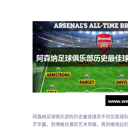
阿森纳足球俱乐部的历史最佳球员不仅仅是球队
芒毕露，到博格坎普的艺术风格，再到维埃拉