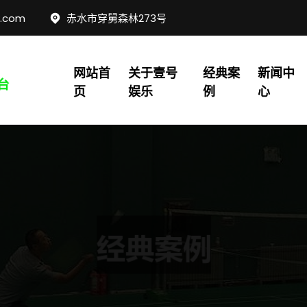
k.com
赤水市穿舅森林273号
网站首
关于壹号
经典案
新闻中
页
娱乐
例
心