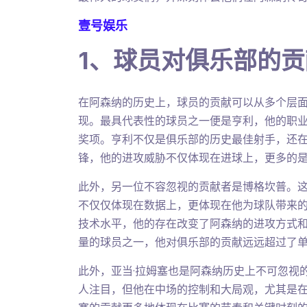
壹号娱乐
1、球员对俱乐部的贡
在阿森纳的历史上，球员的贡献可以从多个层
现。最具代表性的球员之一便是亨利，他的职
奖项。亨利不仅是俱乐部的历史最佳射手，还
锋，他的进攻威胁不仅体现在进球上，更多的
此外，另一位不容忽视的贡献者是博格坎普。这
不仅仅体现在数据上，更体现在他为球队带来
技术水平，他的存在改变了阿森纳的进攻方式
量的球员之一，他对俱乐部的贡献远远超过了
此外，亚当·拉姆塞也是阿森纳历史上不可忽视
人注目，但他在中场的控制和大局观，尤其是