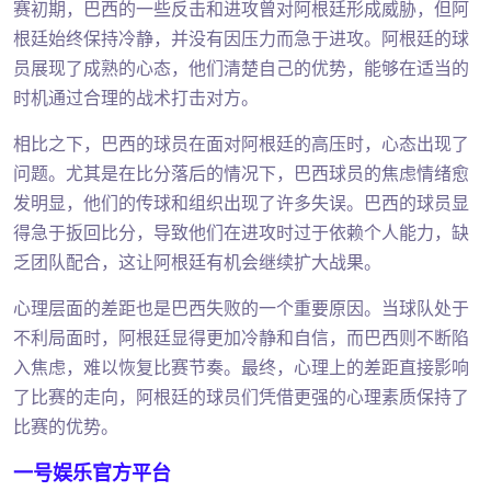
赛初期，巴西的一些反击和进攻曾对阿根廷形成威胁，但阿
根廷始终保持冷静，并没有因压力而急于进攻。阿根廷的球
员展现了成熟的心态，他们清楚自己的优势，能够在适当的
时机通过合理的战术打击对方。
相比之下，巴西的球员在面对阿根廷的高压时，心态出现了
问题。尤其是在比分落后的情况下，巴西球员的焦虑情绪愈
发明显，他们的传球和组织出现了许多失误。巴西的球员显
得急于扳回比分，导致他们在进攻时过于依赖个人能力，缺
乏团队配合，这让阿根廷有机会继续扩大战果。
心理层面的差距也是巴西失败的一个重要原因。当球队处于
不利局面时，阿根廷显得更加冷静和自信，而巴西则不断陷
入焦虑，难以恢复比赛节奏。最终，心理上的差距直接影响
了比赛的走向，阿根廷的球员们凭借更强的心理素质保持了
比赛的优势。
一号娱乐官方平台