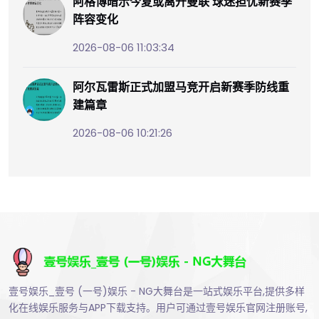
阿格博暗示今夏或离开曼联 球迷担忧新赛季
阵容变化
2026-08-06 11:03:34
阿尔瓦雷斯正式加盟马竞开启新赛季防线重
建篇章
2026-08-06 10:21:26
壹号娱乐_壹号 (一号)娱乐 - NG大舞台是一站式娱乐平台,提供多样
化在线娱乐服务与APP下载支持。用户可通过壹号娱乐官网注册账号,