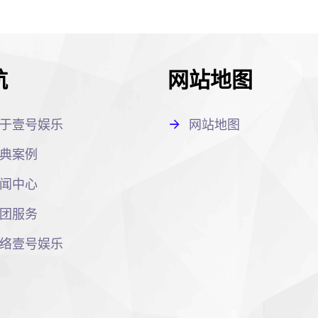
航
网站地图
于壹号娱乐
网站地图
典案例
闻中心
团服务
络壹号娱乐