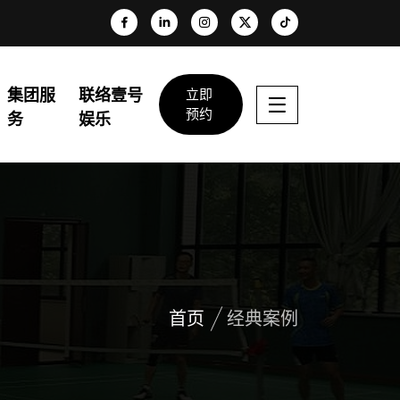
集团服
联络壹号
立即
预约
务
娱乐
首页
经典案例