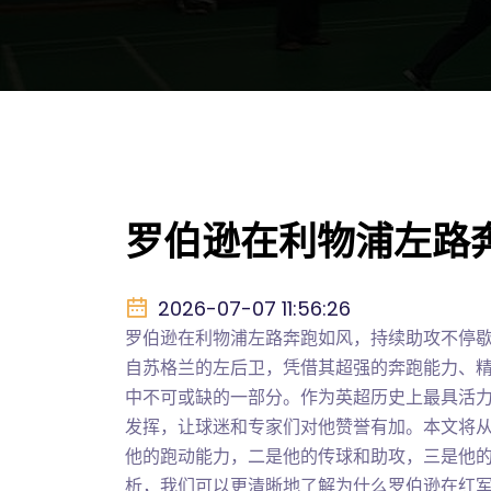
罗伯逊在利物浦左路
2026-07-07 11:56:26
罗伯逊在利物浦左路奔跑如风，持续助攻不停
自苏格兰的左后卫，凭借其超强的奔跑能力、
中不可或缺的一部分。作为英超历史上最具活
发挥，让球迷和专家们对他赞誉有加。本文将
他的跑动能力，二是他的传球和助攻，三是他
析，我们可以更清晰地了解为什么罗伯逊在红