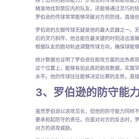
除了出色的跑动能力，罗伯逊的传球和助攻能
精准地找到禁区内的队友，还能够通过灵巧的
罗伯逊的传球常常能够突破对方的防线，直接
罗伯逊的左脚传球无疑是他的最大武器之一。
后的灵巧斜传，他总能在最关键的时刻送出准
根据队友的跑动轨迹调整传球方向，确保球能
统计数据也证明了罗伯逊在助攻方面的出色表
这个位置上，能够有如此高的助攻数据，实属
水平。他的传球往往能够决定比赛的走势，直
3、罗伯逊的防守能
虽然罗伯逊以进攻见长，但他的防守能力同样
要承担起防守的责任。在面对对方的反击时，
对方的进攻威胁。