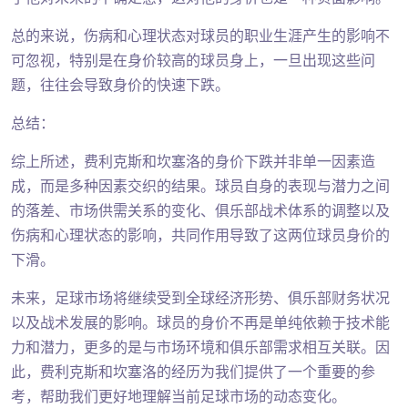
总的来说，伤病和心理状态对球员的职业生涯产生的影响不
可忽视，特别是在身价较高的球员身上，一旦出现这些问
题，往往会导致身价的快速下跌。
总结：
综上所述，费利克斯和坎塞洛的身价下跌并非单一因素造
成，而是多种因素交织的结果。球员自身的表现与潜力之间
的落差、市场供需关系的变化、俱乐部战术体系的调整以及
伤病和心理状态的影响，共同作用导致了这两位球员身价的
下滑。
未来，足球市场将继续受到全球经济形势、俱乐部财务状况
以及战术发展的影响。球员的身价不再是单纯依赖于技术能
力和潜力，更多的是与市场环境和俱乐部需求相互关联。因
此，费利克斯和坎塞洛的经历为我们提供了一个重要的参
考，帮助我们更好地理解当前足球市场的动态变化。