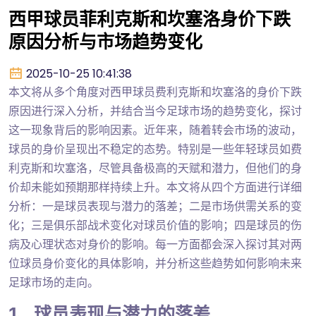
西甲球员菲利克斯和坎塞洛身价下跌
原因分析与市场趋势变化
2025-10-25 10:41:38
本文将从多个角度对西甲球员费利克斯和坎塞洛的身价下跌
原因进行深入分析，并结合当今足球市场的趋势变化，探讨
这一现象背后的影响因素。近年来，随着转会市场的波动，
球员的身价呈现出不稳定的态势。特别是一些年轻球员如费
利克斯和坎塞洛，尽管具备极高的天赋和潜力，但他们的身
价却未能如预期那样持续上升。本文将从四个方面进行详细
分析：一是球员表现与潜力的落差；二是市场供需关系的变
化；三是俱乐部战术变化对球员价值的影响；四是球员的伤
病及心理状态对身价的影响。每一方面都会深入探讨其对两
位球员身价变化的具体影响，并分析这些趋势如何影响未来
足球市场的走向。
1、球员表现与潜力的落差