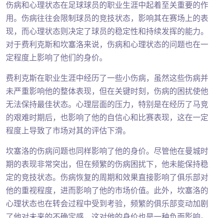
伤病和心理状态在足球球员的职业生涯中起着至关重要的作
用。伤病往往会限制球员的竞技状态，影响其在赛场上的表
现，而心理状态则决定了球员的稳定性和持续发挥的能力。
对于费利克斯和坎塞洛来说，伤病和心理状态的问题也在一
定程度上影响了他们的身价。
费利克斯在职业生涯中经历了一些小伤病，虽然这些伤病并
未严重影响他的整体表现，但在关键时刻，伤病的困扰使他
无法保持最佳状态。心理层面的压力，特别是在经历了马竞
的艰难时期后，也影响了他的自信心和比赛表现，这在一定
程度上导致了市场对其的评估下滑。
坎塞洛的伤病问题也同样影响了他的身价。尽管他在曼城时
期的表现非常突出，但在频繁的伤病困扰下，他未能保持稳
定的竞技状态。伤病恢复的周期和效果直接影响了俱乐部对
他的重视程度，进而影响了他的市场价值。此外，坎塞洛的
心理状态也在转会过程中受到考验，频繁的俱乐部变动加剧
了他对未来的不确定感，这对他的身价也是一种负面影响。