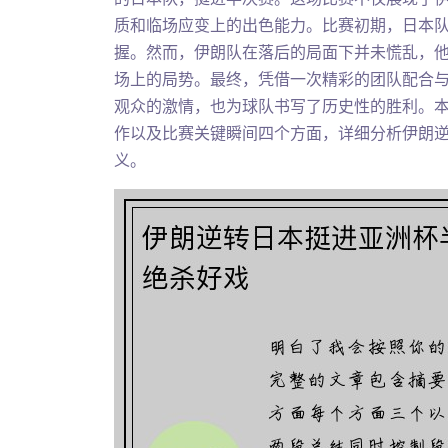
质和临场应变上的出色能力。比赛初期，日本
握。然而，伊朗队在落后的局面下并未慌乱，
场上的局势。最终，凭借一次精彩的团队配合
观众的激情，也为球队书写了历史性的胜利。
作以及比赛关键瞬间四个方面，详细分析伊朗
义。