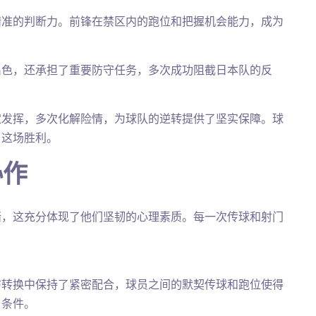
精准的判断力。前锋在禁区内的跑位和把握机会能力，成为
出色，还承担了重要防守任务，多次成功阻截日本队的反
定发挥，多次化解险情，为球队的逆转提供了坚实保障。球
了这场胜利。
协作
绪，这充分体现了他们坚韧的心理素质。每一次传球和射门
防转换中保持了紧密配合，球员之间的默契传球和跑位使得
了条件。