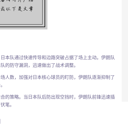
，日本队通过快速传导和边路突破占据了场上主动。伊朗队
本队的防守漏洞，迅速做出了战术调整。
中场人数，加强对日本核心球员的盯防，伊朗队逐渐抑制了
会。
结合的策略。当日本队后防出现空挡时，伊朗队前锋迅速插
下伏笔。
出