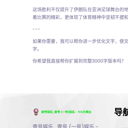
这场胜利不仅提升了伊朗队在亚洲足球舞台的
着比赛的精彩，更体现了体育精神中坚韧不拔
---
如果你需要，我可以帮你进一步优化文字，使文
字。
你希望我直接帮你扩展到完整3000字版本吗？
导
壹号娱乐_壹号 (一号)娱乐 -