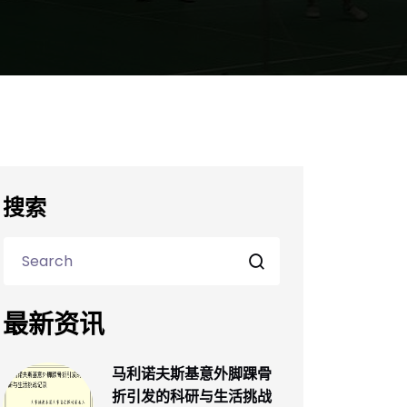
搜索
最新资讯
马利诺夫斯基意外脚踝骨
折引发的科研与生活挑战