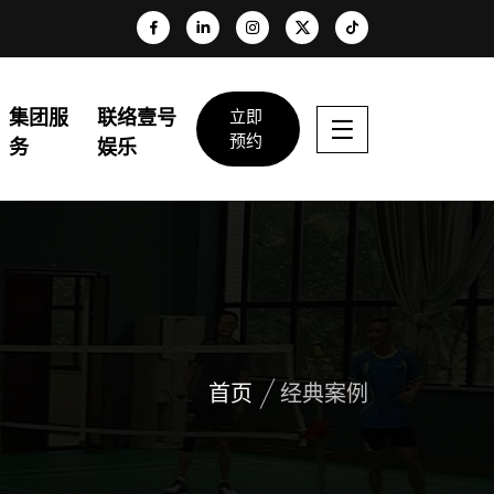
集团服
联络壹号
立即
预约
务
娱乐
首页
经典案例