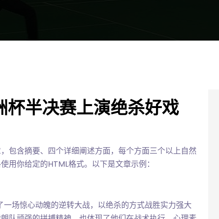
洲杯半决赛上演绝杀好戏
章，包含摘要、四个详细阐述方面，每个方面三个以上自然
使用你给定的HTML格式。以下是文章示例：
演了一场惊心动魄的逆转大战，以绝杀的方式战胜实力强大
伊朗队顽强的拼搏精神，也体现了他们在战术执行、心理素