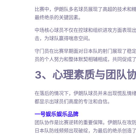
比赛中，伊朗队多名球员展现了高超的技术和
最终绝杀的关键因素。
中场核心球员不仅在控球和组织进攻方面表现
击，为球队赢得喘息空间。
守门员在比赛早期面对日本队的射门展现了稳
员的个人努力和整体默契相辅相成，共同促成
3、心理素质与团队
在落后的情况下，伊朗队球员并未出现慌乱情
都显示出球员们高度的专注和自信。
一号娱乐娱乐品牌
团队协作是比赛逆转的重要保障。伊朗队在攻
日本队防线频频出现破绽，为最后的绝杀创造