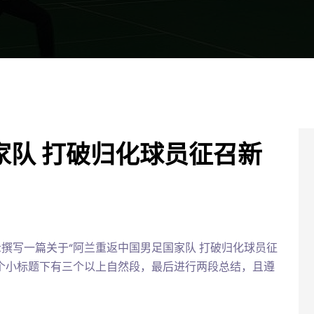
家队 打破归化球员征召新
撰写一篇关于“阿兰重返中国男足国家队 打破归化球员征
个小标题下有三个以上自然段，最后进行两段总结，且遵