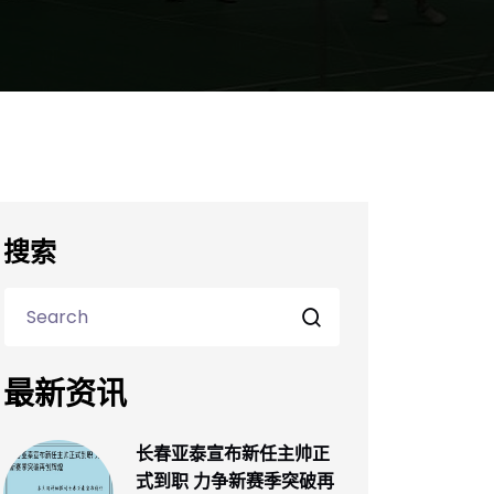
搜索
最新资讯
长春亚泰宣布新任主帅正
式到职 力争新赛季突破再