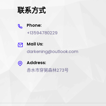
联系方式
Phone:
+13594780229
Mail Us:
darkening@outlook.com
Address:
赤水市穿舅森林273号