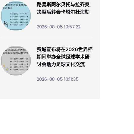
路易斯阿尔贝托与拉齐奥
决裂后转会卡塔尔杜海勒
2026-08-05 10:57:22
费城宣布将在2026世界杯
期间举办全球足球学术研
讨会助力足球文化交流
2026-08-05 10:11:35