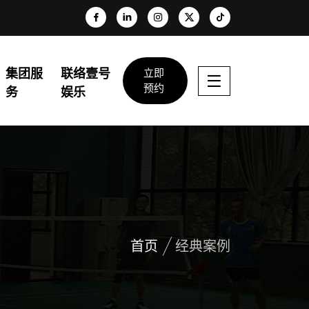
集团服
联络壹号
立即
预约
务
娱乐
首页
经典案例