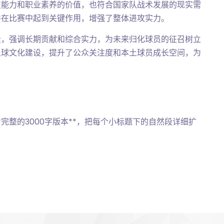
技能力和职业素养的价值，也符合国家队战术发展的现实需
并在比赛中起到关键作用，增强了整体进攻实力。
段，强调长期贡献和综合实力，为未来归化球员的征召树立
足球文化建设，提升了公众关注度和本土球员成长空间，为
完整的3000字版本**，把每个小标题下的自然段详细扩
。