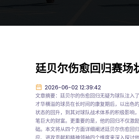
廷贝尔伤愈回归赛场
2026-06-02 12:39:42
文章摘要：廷贝尔的伤愈回归无疑为球队注入
才华横溢的球员在长时间的康复期后，以出色
状态的回升，到其对球队战术体系的积极影响
笔巨大的财富。更重要的是，他的回归不仅激
础。本文将从四个方面详细阐述廷贝尔伤愈回
应、进攻贡献和精神领袖四个维度来深入探讨