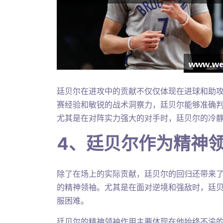
廷贝尔在进攻中的贡献不仅仅体现在进球和助
赛经验和敏锐的战术洞察力，廷贝尔能够准确
尤其是在对阵实力强大的对手时，廷贝尔的冷
4、廷贝尔作为精神
除了在场上的实际贡献，廷贝尔的回归还带来
的精神领袖。尤其是在面对逆境和强敌时，廷
服困难。
廷贝尔的精神领袖作用主要体现在他始终不渝