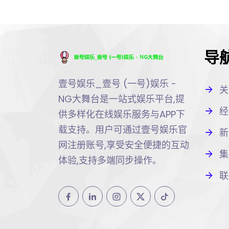
导
壹号娱乐_壹号 (一号)娱乐 -
关
NG大舞台是一站式娱乐平台,提
经
供多样化在线娱乐服务与APP下
载支持。用户可通过壹号娱乐官
新
网注册账号,享受安全便捷的互动
集
体验,支持多端同步操作。
联