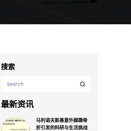
搜索
最新资讯
马利诺夫斯基意外脚踝骨
折引发的科研与生活挑战