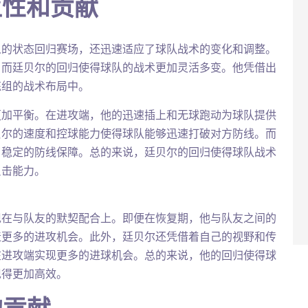
应性和贡献
人的状态回归赛场，还迅速适应了球队战术的变化和调整。
，而廷贝尔的回归使得球队的战术更加灵活多变。他凭借出
练组的战术布局中。
更加平衡。在进攻端，他的迅速插上和无球跑动为球队提供
贝尔的速度和控球能力使得球队能够迅速打破对方防线。而
了稳定的防线保障。总的来说，廷贝尔的回归使得球队战术
反击能力。
现在与队友的默契配合上。即便在恢复期，他与队友之间的
造更多的进攻机会。此外，廷贝尔还凭借着自己的视野和传
在进攻端实现更多的进球机会。总的来说，他的回归使得球
现得更加高效。