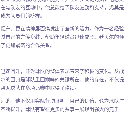
。在与队友的互动中，他总能给予队友鼓励和支持，尤其是
，成为队员们的榜样。
到提升，更在精神层面焕发出了全新的活力。作为一名经验
通过自己的言传身教，帮助年轻球员迅速成长。廷贝尔的领
成了更加紧密的合作关系。
态迅速回升，还为球队的整体表现带来了积极的变化。从战
贝尔的回归是球队重回巅峰的关键所在。他的存在，不仅提
，帮助球队在多场比赛中取得了佳绩。
深远的，他不仅用实际行动证明了自己的价值，也为球队注
的不断提升，球队有望在更多的赛事中展现出强大的竞争