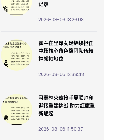
记录
2026-08-06 13:26:08
霍兰在里昂女足继续担任
中场核心角色稳固队伍精
神领袖地位
2026-08-06 12:38:48
阿莫林火速接手曼联帅印
迎接重建挑战 助力红魔重
新崛起
2026-08-06 11:50:37