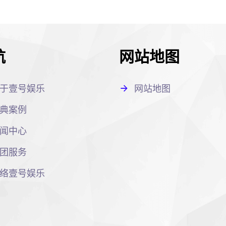
航
网站地图
于壹号娱乐
网站地图
典案例
闻中心
团服务
络壹号娱乐