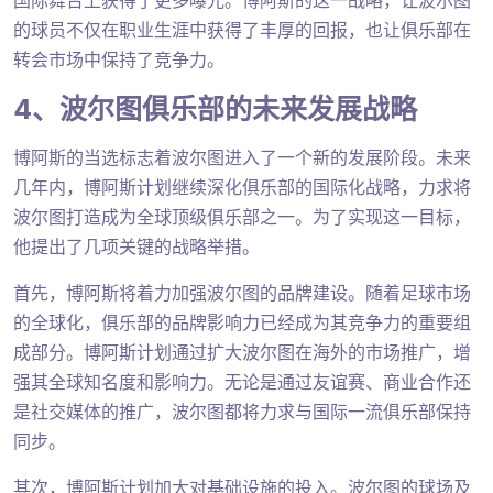
国际舞台上获得了更多曝光。博阿斯的这一战略，让波尔图
的球员不仅在职业生涯中获得了丰厚的回报，也让俱乐部在
转会市场中保持了竞争力。
4、波尔图俱乐部的未来发展战略
博阿斯的当选标志着波尔图进入了一个新的发展阶段。未来
几年内，博阿斯计划继续深化俱乐部的国际化战略，力求将
波尔图打造成为全球顶级俱乐部之一。为了实现这一目标，
他提出了几项关键的战略举措。
首先，博阿斯将着力加强波尔图的品牌建设。随着足球市场
的全球化，俱乐部的品牌影响力已经成为其竞争力的重要组
成部分。博阿斯计划通过扩大波尔图在海外的市场推广，增
强其全球知名度和影响力。无论是通过友谊赛、商业合作还
是社交媒体的推广，波尔图都将力求与国际一流俱乐部保持
同步。
其次，博阿斯计划加大对基础设施的投入。波尔图的球场及