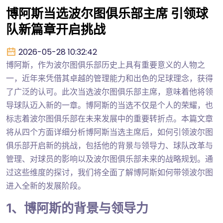
博阿斯当选波尔图俱乐部主席 引领球
队新篇章开启挑战
2026-05-28 10:32:42
博阿斯，作为波尔图俱乐部历史上具有重要意义的人物之
一，近年来凭借其卓越的管理能力和出色的足球理念，获得
了广泛的认可。此次当选波尔图俱乐部主席，意味着他将领
导球队迈入新的一章。博阿斯的当选不仅是个人的荣耀，也
标志着波尔图俱乐部在未来发展中的重要转折点。本篇文章
将从四个方面详细分析博阿斯当选主席后，如何引领波尔图
俱乐部开启新的挑战，包括他的背景与领导力、球队改革与
管理、对球员的影响以及波尔图俱乐部未来的战略规划。通
过这些维度的探讨，我们将全面了解博阿斯如何带领波尔图
进入全新的发展阶段。
1、博阿斯的背景与领导力