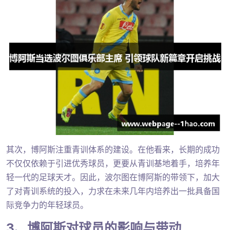
其次，博阿斯注重青训体系的建设。在他看来，长期的成功
不仅仅依赖于引进优秀球员，更要从青训基地着手，培养年
轻一代的足球天才。因此，波尔图在博阿斯的带领下，加大
了对青训系统的投入，力求在未来几年内培养出一批具备国
际竞争力的年轻球员。
3、博阿斯对球员的影响与带动