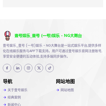
壹号娱乐_壹号 (一号)娱乐 - NG大舞台是一站式娱乐平台,提供多样
化在线娱乐服务与APP下载支持。用户可通过壹号娱乐官网注册账号,
享受安全便捷的互动体验,支持多端同步操作。
导航
网站地图
关于壹号娱乐
网站地图
经典案例
新闻中心