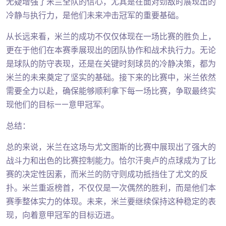
无疑增强了米兰全队的信心，尤其是在面对劲敌时展现出的
冷静与执行力，是他们未来冲击冠军的重要基础。
从长远来看，米兰的成功不仅仅体现在一场比赛的胜负上，
更在于他们在本赛季展现出的团队协作和战术执行力。无论
是球队的防守表现，还是在关键时刻球员的冷静决策，都为
米兰的未来奠定了坚实的基础。接下来的比赛中，米兰依然
需要全力以赴，确保能够顺利拿下每一场比赛，争取最终实
现他们的目标——意甲冠军。
总结：
总的来说，米兰在这场与尤文图斯的比赛中展现出了强大的
战斗力和出色的比赛控制能力。恰尔汗奥卢的点球成为了比
赛的决定性因素，而米兰的防守则成功抵挡住了尤文的反
扑。米兰重返榜首，不仅仅是一次偶然的胜利，而是他们本
赛季整体实力的体现。未来，米兰要继续保持这种稳定的表
现，向着意甲冠军的目标迈进。