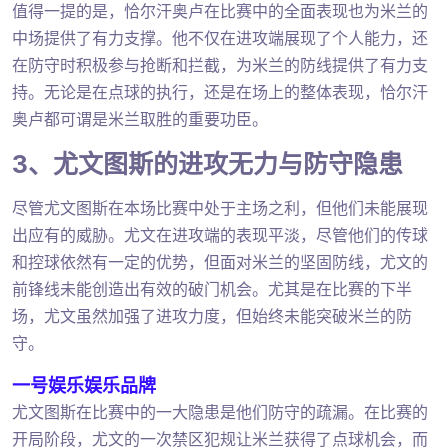
值得一提的是，恰尔汗奥卢在比赛中的全面表现也为米兰的
中场提供了有力支撑。他不仅在进攻端展现了个人能力，还
在防守时积极参与抢断和拦截，为米兰的防线提供了有力支
持。无论是在点球的执行，还是在场上的整体表现，恰尔汗
奥卢都可谓是米兰取胜的重要功臣。
3、尤文图斯的进攻无力与防守隐患
尽管尤文图斯在本场比赛中处于主场之利，但他们未能展现
出应有的威胁。尤文在进攻端的表现平淡，尽管他们的传球
和控球依然有一定的优势，但面对米兰的坚固防线，尤文的
前锋线未能创造出有效的破门机会。尤其是在比赛的下半
场，尤文虽然加强了进攻力度，但始终未能突破米兰的防
守。
一号娱乐娱乐品牌
尤文图斯在比赛中的一大隐患是他们防守的疏漏。在比赛的
开局阶段，尤文的一次禁区犯规让米兰获得了点球机会，而