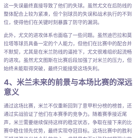
这一失误最终直接导致了他们的失球。虽然尤文在后防线的
整体配合上较为紧凑，但个别球员的失误和战术执行的不到
位，使得他们在关键时刻暴露了防守的漏洞。
此外，尤文的进攻体系也面临了一些问题。虽然迪巴拉和莫
拉塔等球员具备一定的个人能力，但他们在比赛中的配合并
不默契，尤其是在米兰防线的逼抢下，尤文很难组织起流畅
的进攻。虽然尤文图斯在比赛后段加强了对米兰的压力，但
始终未能取得突破，最终只能接受这场失利。
4、米兰未来的前景与本场比赛的深远
意义
通过这场比赛，米兰不仅重新回到了意甲积分榜的榜首，还
通过实战验证了他们在本赛季的竞争力。随着赛季接近尾
声，米兰需要继续保持这样的稳定状态，争取在接下来的比
赛中稳住领先优势，最终实现夺冠目标。这场比赛中的胜利