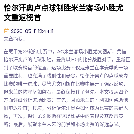
恰尔汗奥卢点球制胜米兰客场小胜尤
文重返榜首
2026-05-11 12:44:11
文章摘要：
在意甲第28轮的比赛中，AC米兰客场小胜尤文图斯，凭借
恰尔汗奥卢的点球制胜，最终以1-0的比分战胜对手，重新回
到了联赛榜首的位置。这场比赛不仅是米兰在本赛季的一场
重要胜利，也充满了戏剧性和悬念。恰尔汗奥卢的点球成为
比赛的唯一进球，尽管尤文图斯在比赛中展开了强烈反攻，
但米兰的防守坚如磐石，最终保持住了领先。本文将从四个
方面详细分析这场比赛：首先，回顾米兰的胜利如何帮助他
们重返榜首；其次，分析恰尔汗奥卢如何成为比赛的关键人
物；再次，探讨尤文图斯在这场比赛中的表现及其反击策
略；最后，展望米兰未来的前景和本场比赛的深远意义。