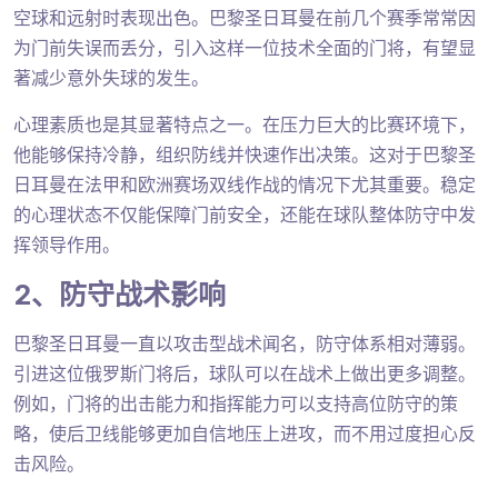
空球和远射时表现出色。巴黎圣日耳曼在前几个赛季常常因
为门前失误而丢分，引入这样一位技术全面的门将，有望显
著减少意外失球的发生。
心理素质也是其显著特点之一。在压力巨大的比赛环境下，
他能够保持冷静，组织防线并快速作出决策。这对于巴黎圣
日耳曼在法甲和欧洲赛场双线作战的情况下尤其重要。稳定
的心理状态不仅能保障门前安全，还能在球队整体防守中发
挥领导作用。
2、防守战术影响
巴黎圣日耳曼一直以攻击型战术闻名，防守体系相对薄弱。
引进这位俄罗斯门将后，球队可以在战术上做出更多调整。
例如，门将的出击能力和指挥能力可以支持高位防守的策
略，使后卫线能够更加自信地压上进攻，而不用过度担心反
击风险。