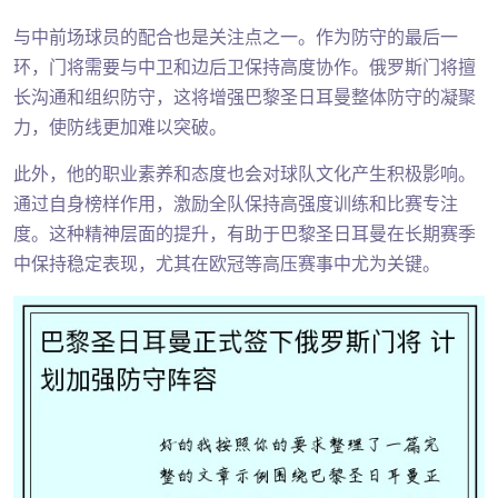
与中前场球员的配合也是关注点之一。作为防守的最后一
环，门将需要与中卫和边后卫保持高度协作。俄罗斯门将擅
长沟通和组织防守，这将增强巴黎圣日耳曼整体防守的凝聚
力，使防线更加难以突破。
此外，他的职业素养和态度也会对球队文化产生积极影响。
通过自身榜样作用，激励全队保持高强度训练和比赛专注
度。这种精神层面的提升，有助于巴黎圣日耳曼在长期赛季
中保持稳定表现，尤其在欧冠等高压赛事中尤为关键。