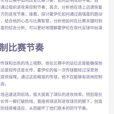
伊伦在比赛中如何改变比赛节奏，如何影响攻防平衡。首
何通过组织进攻来控制节奏；其次，分析他在场上迅速恢复
对方的进攻节奏；接着，探讨霍伊伦如何通过高强度的跑动
后，结合他的心态与比赛智慧，分析他如何在比赛关键时刻
角度的综合分析，可以更好地理解霍伊伦在现代足球中扮演
控制比赛节奏
的传球和出色的场上视野。他在比赛中的站位总是能确保他
无论是短传还是长传，霍伊伦的每一次传球都经过深思熟
攻提供保障。通过这些精准的传球，他不仅能够有效地控制
机会。
后场迅速送到前场，极大提高了球队的进攻效率。特别是在
的长传一脚打破防线，直接将球送到进攻球员的脚下，创造
方防线很难适应，从而破坏了他们原本的防守节奏。