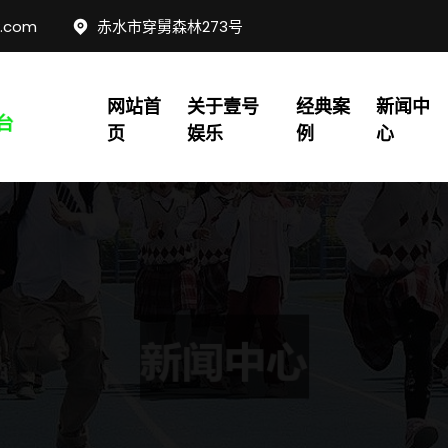
k.com
赤水市穿舅森林273号
网站首
关于壹号
经典案
新闻中
页
娱乐
例
心