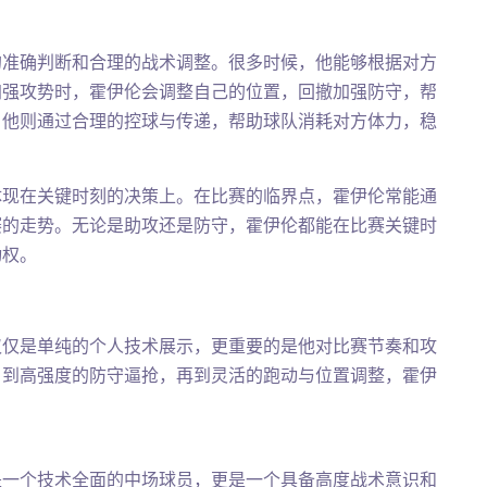
的准确判断和合理的战术调整。很多时候，他能够根据对方
加强攻势时，霍伊伦会调整自己的位置，回撤加强防守，帮
，他则通过合理的控球与传递，帮助球队消耗对方体力，稳
体现在关键时刻的决策上。在比赛的临界点，霍伊伦常能通
赛的走势。无论是助攻还是防守，霍伊伦都能在比赛关键时
动权。
仅仅是单纯的个人技术展示，更重要的是他对比赛节奏和攻
，到高强度的防守逼抢，再到灵活的跑动与位置调整，霍伊
是一个技术全面的中场球员，更是一个具备高度战术意识和