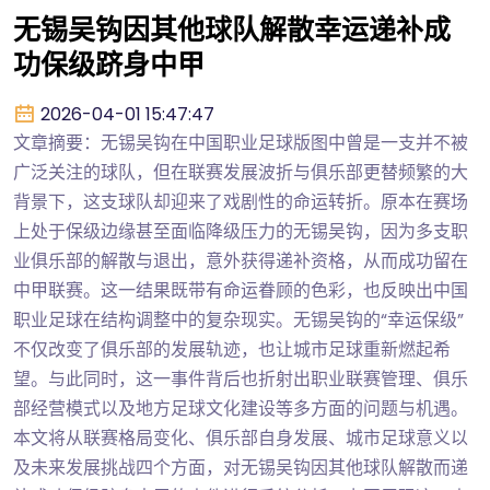
无锡吴钩因其他球队解散幸运递补成
功保级跻身中甲
2026-04-01 15:47:47
文章摘要：无锡吴钩在中国职业足球版图中曾是一支并不被
广泛关注的球队，但在联赛发展波折与俱乐部更替频繁的大
背景下，这支球队却迎来了戏剧性的命运转折。原本在赛场
上处于保级边缘甚至面临降级压力的无锡吴钩，因为多支职
业俱乐部的解散与退出，意外获得递补资格，从而成功留在
中甲联赛。这一结果既带有命运眷顾的色彩，也反映出中国
职业足球在结构调整中的复杂现实。无锡吴钩的“幸运保级”
不仅改变了俱乐部的发展轨迹，也让城市足球重新燃起希
望。与此同时，这一事件背后也折射出职业联赛管理、俱乐
部经营模式以及地方足球文化建设等多方面的问题与机遇。
本文将从联赛格局变化、俱乐部自身发展、城市足球意义以
及未来发展挑战四个方面，对无锡吴钩因其他球队解散而递