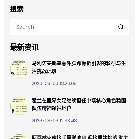
搜索
最新资讯
马利诺夫斯基意外脚踝骨折引发的科研与生
活挑战记录
2026-08-06 13:26:08
霍兰在里昂女足继续担任中场核心角色稳固
队伍精神领袖地位
2026-08-06 12:38:48
阿莫林火速接手曼联帅印 迎接重建挑战 助力