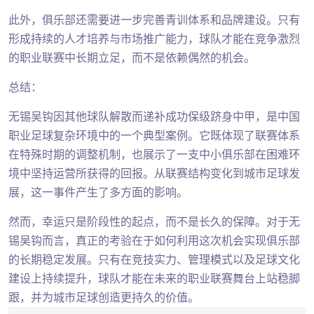
此外，俱乐部还需要进一步完善青训体系和品牌建设。只有
形成持续的人才培养与市场推广能力，球队才能在竞争激烈
的职业联赛中长期立足，而不是依赖偶然的机会。
总结：
无锡吴钩因其他球队解散而递补成功保级跻身中甲，是中国
职业足球复杂环境中的一个典型案例。它既体现了联赛体系
在特殊时期的调整机制，也展示了一支中小俱乐部在困难环
境中坚持运营所获得的回报。从联赛结构变化到城市足球发
展，这一事件产生了多方面的影响。
然而，幸运只是阶段性的起点，而不是长久的保障。对于无
锡吴钩而言，真正的考验在于如何利用这次机会实现俱乐部
的长期稳定发展。只有在竞技实力、管理模式以及足球文化
建设上持续提升，球队才能在未来的职业联赛舞台上站稳脚
跟，并为城市足球创造更持久的价值。