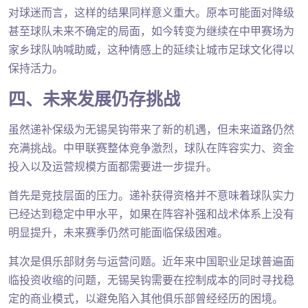
对球迷而言，这样的结果同样意义重大。原本可能面对降级
甚至球队未来不确定的局面，如今转变为继续在中甲赛场为
家乡球队呐喊助威，这种情感上的延续让城市足球文化得以
保持活力。
四、未来发展仍存挑战
虽然递补保级为无锡吴钩带来了新的机遇，但未来道路仍然
充满挑战。中甲联赛整体竞争激烈，球队在阵容实力、资金
投入以及运营规模方面都需要进一步提升。
首先是竞技层面的压力。递补获得资格并不意味着球队实力
已经达到稳定中甲水平，如果在阵容补强和战术体系上没有
明显提升，未来赛季仍然可能面临保级困难。
其次是俱乐部财务与运营问题。近年来中国职业足球普遍面
临投资收缩的问题，无锡吴钩需要在控制成本的同时寻找稳
定的商业模式，以避免陷入其他俱乐部曾经经历的困境。