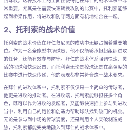
回球权。这种技术上的全面性使得他在拜仁的战术体系中非
常重要，尤其是在需要快速转换攻防的比赛中，托利索能够
起到桥梁作用，将进攻和防守两方面有机地结合在一起。
2、托利索的战术价值
托利索的战术价值在拜仁慕尼黑的成功中无疑占据着重要地
位。作为一名全能型中场球员，他不仅能够承担起组织进攻
的任务，还能有效参与防守。拜仁的战术体系强调快速、灵
活的控球和快速反击，而托利索无论是控球还是在高强度的
比赛中进行快速传递，他的表现都非常符合这一战术要求。
在拜仁的进攻体系中，托利索不仅仅是一个简单的传球者，
他更是进攻的推动者。在进攻端，托利索能够担任多个角
色，既可以作为进攻的发起者，又能够快速插上参与到进攻
当中，利用自己的跑位和创造力帮助球队找到破门的机会。
无论是参与到中场的传球调度，还是利用个人突破制造威
胁，托利索都能完美地融入到拜仁的战术体系中。