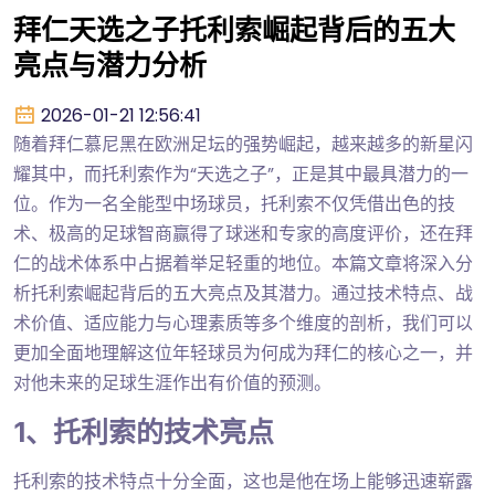
拜仁天选之子托利索崛起背后的五大
亮点与潜力分析
2026-01-21 12:56:41
随着拜仁慕尼黑在欧洲足坛的强势崛起，越来越多的新星闪
耀其中，而托利索作为“天选之子”，正是其中最具潜力的一
位。作为一名全能型中场球员，托利索不仅凭借出色的技
术、极高的足球智商赢得了球迷和专家的高度评价，还在拜
仁的战术体系中占据着举足轻重的地位。本篇文章将深入分
析托利索崛起背后的五大亮点及其潜力。通过技术特点、战
术价值、适应能力与心理素质等多个维度的剖析，我们可以
更加全面地理解这位年轻球员为何成为拜仁的核心之一，并
对他未来的足球生涯作出有价值的预测。
1、托利索的技术亮点
托利索的技术特点十分全面，这也是他在场上能够迅速崭露