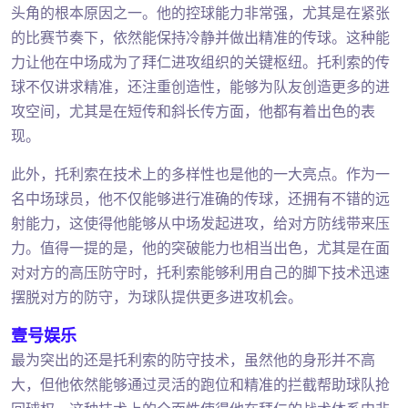
头角的根本原因之一。他的控球能力非常强，尤其是在紧张
的比赛节奏下，依然能保持冷静并做出精准的传球。这种能
力让他在中场成为了拜仁进攻组织的关键枢纽。托利索的传
球不仅讲求精准，还注重创造性，能够为队友创造更多的进
攻空间，尤其是在短传和斜长传方面，他都有着出色的表
现。
此外，托利索在技术上的多样性也是他的一大亮点。作为一
名中场球员，他不仅能够进行准确的传球，还拥有不错的远
射能力，这使得他能够从中场发起进攻，给对方防线带来压
力。值得一提的是，他的突破能力也相当出色，尤其是在面
对对方的高压防守时，托利索能够利用自己的脚下技术迅速
摆脱对方的防守，为球队提供更多进攻机会。
壹号娱乐
最为突出的还是托利索的防守技术，虽然他的身形并不高
大，但他依然能够通过灵活的跑位和精准的拦截帮助球队抢