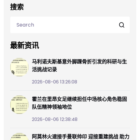
搜索
最新资讯
马利诺夫斯基意外脚踝骨折引发的科研与生
活挑战记录
2026-08-06 13:26:08
霍兰在里昂女足继续担任中场核心角色稳固
队伍精神领袖地位
2026-08-06 12:38:48
阿莫林火速接手曼联帅印 迎接重建挑战 助力