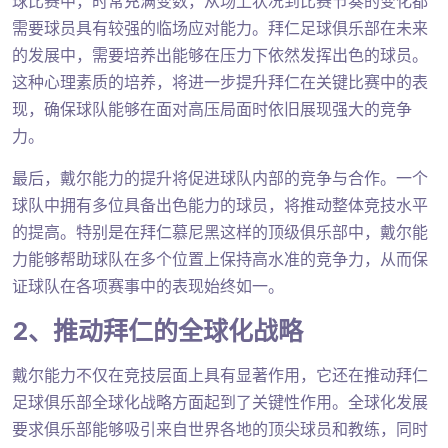
球比赛中，时常充满变数，从场上状况到比赛节奏的变化都
需要球员具有较强的临场应对能力。拜仁足球俱乐部在未来
的发展中，需要培养出能够在压力下依然发挥出色的球员。
这种心理素质的培养，将进一步提升拜仁在关键比赛中的表
现，确保球队能够在面对高压局面时依旧展现强大的竞争
力。
最后，戴尔能力的提升将促进球队内部的竞争与合作。一个
球队中拥有多位具备出色能力的球员，将推动整体竞技水平
的提高。特别是在拜仁慕尼黑这样的顶级俱乐部中，戴尔能
力能够帮助球队在多个位置上保持高水准的竞争力，从而保
证球队在各项赛事中的表现始终如一。
2、推动拜仁的全球化战略
戴尔能力不仅在竞技层面上具有显著作用，它还在推动拜仁
足球俱乐部全球化战略方面起到了关键性作用。全球化发展
要求俱乐部能够吸引来自世界各地的顶尖球员和教练，同时