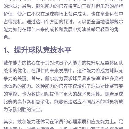
的球员；最后，戴尔能力的培养将有助于提升俱乐部的品牌
价值，使拜仁不仅在足球赛场上获得成功，也在商业运营中
占得先机。通过这四个方面的探讨，可以更全面地理解戴尔
能力如何在拜仁未来的成长和发展中扮演着举足轻重的角
色。
1、提升球队竞技水平
戴尔能力的核心在于其对球员个人能力的提升以及整体团队
战术的优化。在拜仁的未来发展中，这种能力将成为球队竞
争力的关键。首先，戴尔能力要求球员具备快速适应多变战
术体系的能力。这种能力的培养不仅增强了球员对比赛节奏
的掌控，也为教练团队提供了更大的战术灵活性。随着足球
比赛的高节奏和复杂化，能够迅速适应不同战术的球员将成
为球队制胜的法宝。
其次，戴尔能力还体现在球员的心理素质和应变能力上。足