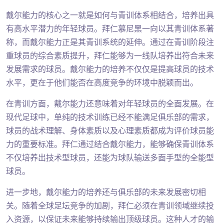
戴尔能力的核心之一就是如何与青训体系相结合，培养出具
有高水平潜力的年轻球员。拜仁慕尼黑一向以其青训体系著
称，而戴尔能力正是其青训系统的延伸。通过在青训阶段注
重球员的综合素质提升，拜仁能够为一线队培养出符合未来
发展需求的球员。戴尔能力的培养不仅仅是提高球员的技术
水平，更在于他们能否在高度竞争的环境中脱颖而出。
在青训方面，戴尔能力还意味着对年轻球员的全面发展。在
现代足球中，单纯的技术训练已经不能满足俱乐部的需求，
球员的战术理解、身体素质以及心理素质都成为评价球员能
力的重要标准。拜仁通过结合戴尔能力，能够确保青训体系
不仅培养出技术型球员，还能为球队输送多面手型的全能型
球员。
进一步地，戴尔能力的培养还与俱乐部的未来发展密切相
关。随着全球足坛竞争的加剧，拜仁必须在青训领域继续投
入资源，以保证未来能够持续输出顶级球员。这种人才的输