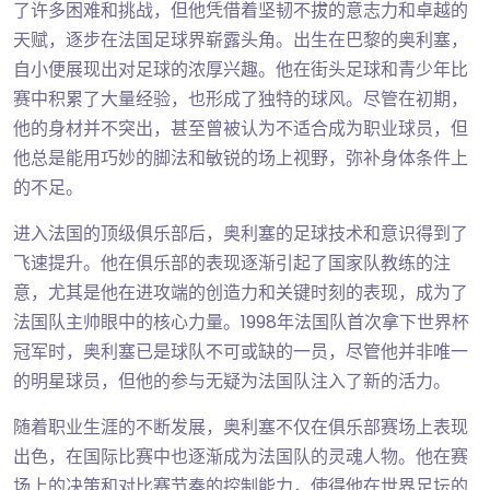
了许多困难和挑战，但他凭借着坚韧不拔的意志力和卓越的
天赋，逐步在法国足球界崭露头角。出生在巴黎的奥利塞，
自小便展现出对足球的浓厚兴趣。他在街头足球和青少年比
赛中积累了大量经验，也形成了独特的球风。尽管在初期，
他的身材并不突出，甚至曾被认为不适合成为职业球员，但
他总是能用巧妙的脚法和敏锐的场上视野，弥补身体条件上
的不足。
进入法国的顶级俱乐部后，奥利塞的足球技术和意识得到了
飞速提升。他在俱乐部的表现逐渐引起了国家队教练的注
意，尤其是他在进攻端的创造力和关键时刻的表现，成为了
法国队主帅眼中的核心力量。1998年法国队首次拿下世界杯
冠军时，奥利塞已是球队不可或缺的一员，尽管他并非唯一
的明星球员，但他的参与无疑为法国队注入了新的活力。
随着职业生涯的不断发展，奥利塞不仅在俱乐部赛场上表现
出色，在国际比赛中也逐渐成为法国队的灵魂人物。他在赛
场上的决策和对比赛节奏的控制能力，使得他在世界足坛的