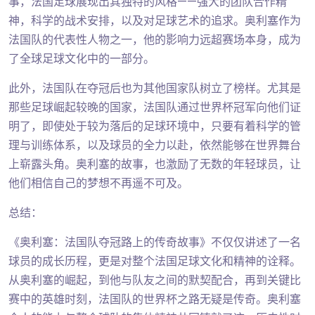
事，法国足球展现出其独特的风格——强大的团队合作精
神，科学的战术安排，以及对足球艺术的追求。奥利塞作为
法国队的代表性人物之一，他的影响力远超赛场本身，成为
了全球足球文化中的一部分。
此外，法国队在夺冠后也为其他国家队树立了榜样。尤其是
那些足球崛起较晚的国家，法国队通过世界杯冠军向他们证
明了，即使处于较为落后的足球环境中，只要有着科学的管
理与训练体系，以及球员的全力以赴，依然能够在世界舞台
上崭露头角。奥利塞的故事，也激励了无数的年轻球员，让
他们相信自己的梦想不再遥不可及。
总结：
《奥利塞：法国队夺冠路上的传奇故事》不仅仅讲述了一名
球员的成长历程，更是对整个法国足球文化和精神的诠释。
从奥利塞的崛起，到他与队友之间的默契配合，再到关键比
赛中的英雄时刻，法国队的世界杯之路无疑是传奇。奥利塞