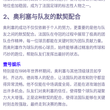
地位愈加稳固，成为了法国足球的标志性人物之一。
2、奥利塞与队友的默契配合
奥利塞的成功不仅仅依赖于个人的努力，更重要的是他与队
友之间的默契配合。法国队在夺冠的过程中展现了极高的团
队合作精神，每一位球员都能在关键时刻为团队贡献力量。
而奥利塞作为球队的核心球员，始终能够通过精准的传球和
巧妙的跑位，帮助队友们发挥出最好的状态。
壹号娱乐
特别是在1998年世界杯期间，奥利塞与其他顶级球员如亨
利、齐达内、德尚等人的配合，让法国队的进攻和防守都显
得异常流畅。他不仅能在中场调度全局，还能在进攻端创造
出许多机会。队友们对奥利塞的信任，使得整个球队的凝聚
力大大增强。正是这种默契的配合，使得法国队能够在关键
时刻击败强敌，最终走到决赛的舞台。