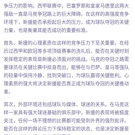
争压力的影响。西甲联赛中，巴塞罗那和皇家马德里这两大
强敌一直是马竞争冠路上的巨大障碍。在这样的高强度竞争
环境下，新援能否承担起巨大的压力，成为球队夺冠的关键
力量，也是衡量其能否成功的重要标准。
首先，新援的心理素质在这样的竞争压力下至关重要。在经
历过西甲和欧冠等多项顶级赛事的洗礼后，能否在关键时刻
发挥稳定的表现是新援必须面对的挑战。马竞的夺冠之路需
要球员在关键比赛中挺身而出，能够在与巴萨、皇马等强队
的较量中保持冷静，找到突破口，为球队赢得关键胜利。心
理素质的强大将决定新援能否真正成为球队夺冠的关键推动
者。
其次，外部环境还包括球队与媒体、球迷的关系。在马竞这
样一家具有强大球迷基础的俱乐部中，新援的表现将被极度
关注，任何一场不理想的比赛都可能受到外界的强烈批评。
能否在这样的舆论压力下保持稳定的状态，也是决定新援是