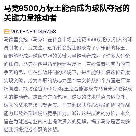
马竞9500万标王能否成为球队夺冠的
关键力量推动者
2025-12-19 13:57:53
马德里竞技（马竞）在转会市场上花费9500万欧元引入的球
员引发了广泛关注。这笔转会费让他成为了俱乐部的标王，
而他能否成为球队夺冠的关键力量推动者成为了许多人讨论
的焦点。马竞在西甲乃至欧洲赛场上一直扮演着强有力的竞
争者角色，但在强敌环伺的环境下，是否能够凭借这位新援
实现突破，成为夺冠的核心力量？本文将从四个方面进行详
细阐述，探讨这位9500万标王是否能够成为马竞未来取得成
功的推动者。这四个方面包括：球员的技术特点与适应性、
球队的战术需求与契合度、与其他球队核心球员的协同作战
能力以及外部环境与竞争压力。通过这些层面的分析，本文
旨在为球迷与业内人士提供深入的见解，揭示马竞是否能够
借此新援完成夺冠的梦想。