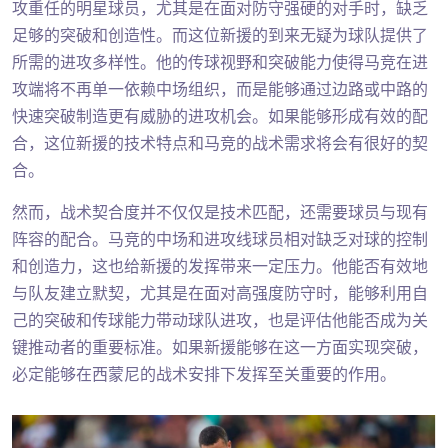
攻重任的明星球员，尤其是在面对防守强硬的对手时，缺乏
足够的突破和创造性。而这位新援的到来无疑为球队提供了
所需的进攻多样性。他的传球视野和突破能力使得马竞在进
攻端将不再单一依赖中场组织，而是能够通过边路或中路的
快速突破制造更有威胁的进攻机会。如果能够形成有效的配
合，这位新援的技术特点和马竞的战术需求将会有很好的契
合。
然而，战术契合度并不仅仅是技术匹配，还需要球员与现有
阵容的配合。马竞的中场和进攻线球员相对缺乏对球的控制
和创造力，这也给新援的发挥带来一定压力。他能否有效地
与队友建立默契，尤其是在面对高强度防守时，能够利用自
己的突破和传球能力带动球队进攻，也是评估他能否成为关
键推动者的重要标准。如果新援能够在这一方面实现突破，
必定能够在西蒙尼的战术安排下发挥至关重要的作用。