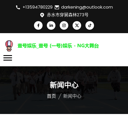
+13594780229
darkening@outlook.com
赤水市穿舅森林273号
新闻中心
首页
新闻中心