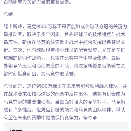
否能够成为关键力量的重要因素。
总结：
综上所述，马竞9500万标王是否能够成为球队夺冠的关键力
量推动者，取决于多个因素。首先是球员的技术特点与战术
适应性，新援在马竞的快速反击战术中能否发挥出色将是关
键。其次，他与球队现有核心球员的配合默契，尤其是在进
攻端的协同作战能力，也将在比赛中产生重要影响。最后，
外部竞争压力和心理素质的考验，将决定新援是否能够在关
键时刻挺身而出，为马竞夺取荣誉。
总体而言，这位9500万标王在未来若能够顺利融入球队，并
在战术要求和核心球员的配合中发挥出色，他将有机会成为
马竞夺冠的重要推动者。虽然面对强大的竞争对手，马竞仍
然有许多挑战，但凭借新援的能力和马竞的团队精神，球队
有望在未来的赛季中继续保持竞争力，争夺�