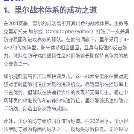
1、里尔战术体系的成功之道
在2021赛季，里尔的成功离不开其出色的战术体系。主教练
克里斯托夫·加尔捷（Christophe Galtier）打造了一支兼具
防守稳固和进攻高效的球队。在他的调教下，里尔采用了4-
4-2的传统阵型，防守体系相当坚固，且具有极强的反击能
力。球队在防守端的坚韧性是他们能够长期保持竞争力的核
心要素之一。
加尔捷强调高位压迫和快速反击，这一战术令里尔在面对更
强对手时能够制造出大量的进攻机会。尽管里尔在控球率上
不占优势，但球队在快速转换中的表现却无懈可击。通过中
场球员的精准长传和前锋的快速跑位，里尔能够迅速打破对
手防线，创造出多次致命威胁。
此外，里尔的防守组织同样值得称道。在2021赛季，里尔是
法甲防守最为稳固的球队之一，场均失球数极低。无论是边