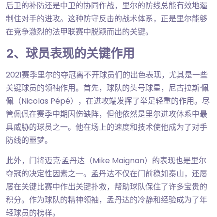
后卫的补防还是中卫的协同作战，里尔的防线总能有效地遏
制住对手的进攻。这种防守反击的战术体系，正是里尔能够
在竞争激烈的法甲联赛中脱颖而出的关键。
2、球员表现的关键作用
2021赛季里尔的夺冠离不开球员们的出色表现，尤其是一些
关键球员的领袖作用。首先，球队的头号球星，尼古拉斯·佩
佩（Nicolas Pépé），在进攻端发挥了举足轻重的作用。尽
管佩佩在赛季中期因伤缺阵，但他依然是里尔进攻体系中最
具威胁的球员之一。他在场上的速度和技术使他成为了对手
防线的噩梦。
此外，门将迈克·孟丹达（Mike Maignan）的表现也是里尔
夺冠的决定性因素之一。孟丹达不仅在门前稳如泰山，还屡
屡在关键比赛中作出关键扑救，帮助球队保住了许多宝贵的
积分。作为球队的精神领袖，孟丹达的冷静和经验成为了年
轻球员的榜样。