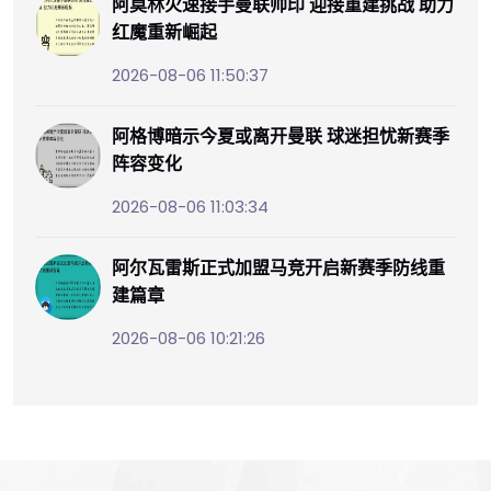
阿莫林火速接手曼联帅印 迎接重建挑战 助力
红魔重新崛起
2026-08-06 11:50:37
阿格博暗示今夏或离开曼联 球迷担忧新赛季
阵容变化
2026-08-06 11:03:34
阿尔瓦雷斯正式加盟马竞开启新赛季防线重
建篇章
2026-08-06 10:21:26