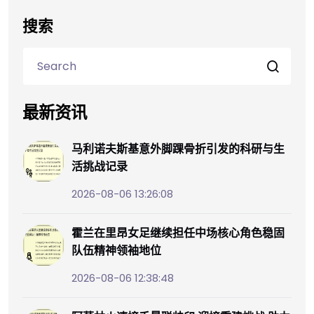
搜索
最新资讯
马利诺夫斯基意外脚踝骨折引发的科研与生
活挑战记录
2026-08-06 13:26:08
霍兰在里昂女足继续担任中场核心角色稳固
队伍精神领袖地位
2026-08-06 12:38:48