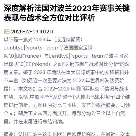
深度解析法国对波兰2023年赛事关键
表现与战术全方位对比评析
2025-12-09 10:12:11
以下是一篇对 2023 年（或近似期间）
entity["sports_team","法国国家足球
队",0]（France）与entity["sports_team","波兰国家
足球队",0]（Poland）之间“关键表现与战术对比分析”的深
度文章。鉴于 2023 年两队在重大国际赛事中的交锋资料并
不丰富（如最近一次重要对决为 2022 年世界杯淘汰赛阶
段），本文将综合 2022–2023 年期间两队交手情况与战术
趋势，以“乱中取胜”“体系优越”“个人能力”“战术执行”四个维
度进行剖析，力图还原对比与本质。文首为概括摘要，司领
全文；随后正文从四方面展开，每部分均为三个以上自然
段，并在末尾进行总结归纳。
摘要：法国与波兰这支东欧与西欧传统强队，在最近一次重