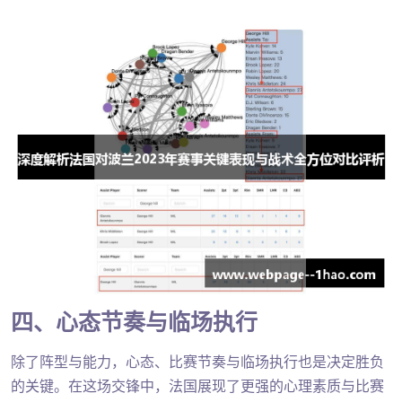
四、心态节奏与临场执行
除了阵型与能力，心态、比赛节奏与临场执行也是决定胜负
的关键。在这场交锋中，法国展现了更强的心理素质与比赛