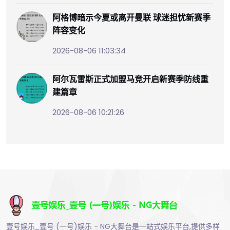
阿格博暗示今夏或离开曼联 球迷担忧新赛季
阵容变化
2026-08-06 11:03:34
阿尔瓦雷斯正式加盟马竞开启新赛季防线重
建篇章
2026-08-06 10:21:26
壹号娱乐_壹号 (一号)娱乐 - NG大舞台是一站式娱乐平台,提供多样