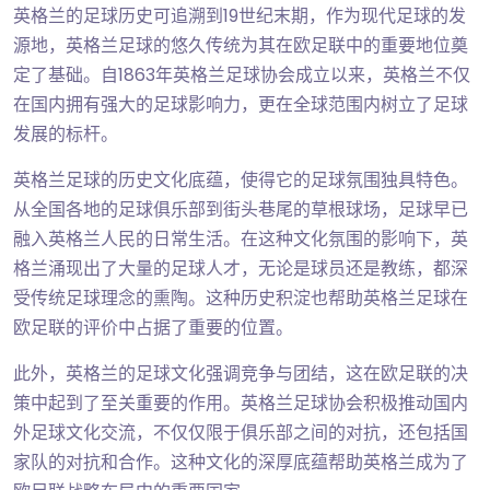
英格兰的足球历史可追溯到19世纪末期，作为现代足球的发
源地，英格兰足球的悠久传统为其在欧足联中的重要地位奠
定了基础。自1863年英格兰足球协会成立以来，英格兰不仅
在国内拥有强大的足球影响力，更在全球范围内树立了足球
发展的标杆。
英格兰足球的历史文化底蕴，使得它的足球氛围独具特色。
从全国各地的足球俱乐部到街头巷尾的草根球场，足球早已
融入英格兰人民的日常生活。在这种文化氛围的影响下，英
格兰涌现出了大量的足球人才，无论是球员还是教练，都深
受传统足球理念的熏陶。这种历史积淀也帮助英格兰足球在
欧足联的评价中占据了重要的位置。
此外，英格兰的足球文化强调竞争与团结，这在欧足联的决
策中起到了至关重要的作用。英格兰足球协会积极推动国内
外足球文化交流，不仅仅限于俱乐部之间的对抗，还包括国
家队的对抗和合作。这种文化的深厚底蕴帮助英格兰成为了