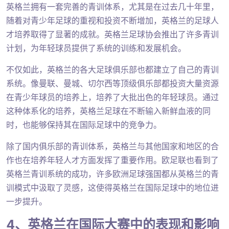
英格兰拥有一套完善的青训体系，尤其是在过去几十年里，
随着对青少年足球的重视和投资不断增加，英格兰的足球人
才培养取得了显著的成就。英格兰足球协会推出了许多青训
计划，为年轻球员提供了系统的训练和发展机会。
不仅如此，英格兰的各大足球俱乐部也都建立了自己的青训
系统。像曼联、曼城、切尔西等顶级俱乐部都投资大量资源
在青少年球员的培养上，培养了大批出色的年轻球员。通过
这种体系化的培养，英格兰足球在不断输入新鲜血液的同
时，也能够保持其在国际足球中的竞争力。
除了国内俱乐部的青训体系，英格兰与其他国家和地区的合
作也在培养年轻人才方面发挥了重要作用。欧足联也看到了
英格兰青训系统的成功，许多欧洲足球强国都从英格兰的青
训模式中汲取了灵感，这使得英格兰在国际足球中的地位进
一步提升。
4、英格兰在国际大赛中的表现和影响