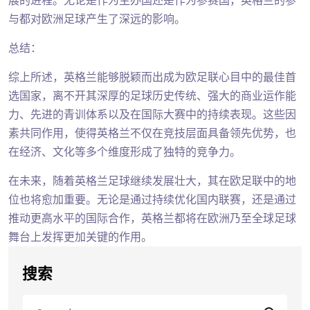
展的进程。无论是作为主办国还是作为参赛国，英格兰的参
与都对欧洲足球产生了深远的影响。
总结：
综上所述，英格兰能够脱颖而出成为欧足联心目中的最佳首
选国家，离不开其深厚的足球历史传统、强大的商业运作能
力、先进的青训体系以及在国际大赛中的持续表现。这些因
素共同作用，使得英格兰不仅在竞技层面具备领先优势，也
在经济、文化等多个维度形成了独特的竞争力。
在未来，随着英格兰足球继续发展壮大，其在欧足联中的地
位也将愈加重要。无论是通过持续优化国内联赛，还是通过
推动更高水平的国际合作，英格兰都将在欧洲乃至全球足球
舞台上发挥更加关键的作用。
搜索