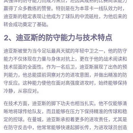
其强悍的防守能力而成为焦点，还因其成熟的比赛阅读能力
赢得了众多教练的赞誉。特别是在为本菲卡一线队效力时，
迪亚斯的稳定表现让他成为了球队的中流砥柱，为他后来的
转会成功奠定了基础。
2、迪亚斯的防守能力与技术特点
迪亚斯被誉为当今足坛最具天赋的年轻中卫之一，他的防守
能力不仅体现在力量与身体对抗上，更在于他的战术阅读和
技术层面的全面性。作为一名后卫，迪亚斯展现了出色的预
判能力，他总能提前洞察对方的进攻意图，并做出精准的防
守反应。这种能力使他在面对高强度进攻时，始终能够保持
冷静，从容应对。
在技术方面，迪亚斯的脚下功夫也相当扎实。他不仅能够清
晰地将球传给队友，而且能够在压力下保持精准的传球和稳
定的控球。在曼城，迪亚斯承担着更多的进攻责任，尤其是
在防守反击中，他常常能够快速起脚长传，为进攻球员创造