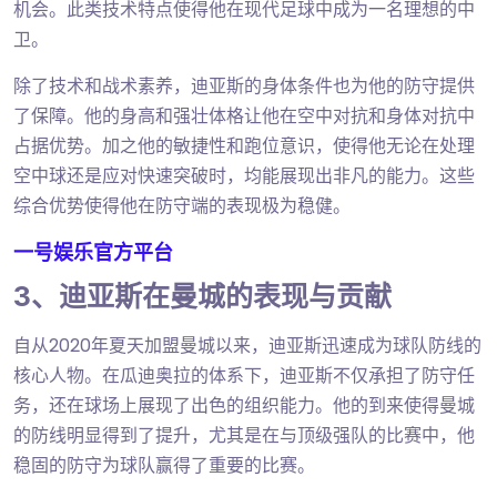
机会。此类技术特点使得他在现代足球中成为一名理想的中
卫。
除了技术和战术素养，迪亚斯的身体条件也为他的防守提供
了保障。他的身高和强壮体格让他在空中对抗和身体对抗中
占据优势。加之他的敏捷性和跑位意识，使得他无论在处理
空中球还是应对快速突破时，均能展现出非凡的能力。这些
综合优势使得他在防守端的表现极为稳健。
一号娱乐官方平台
3、迪亚斯在曼城的表现与贡献
自从2020年夏天加盟曼城以来，迪亚斯迅速成为球队防线的
核心人物。在瓜迪奥拉的体系下，迪亚斯不仅承担了防守任
务，还在球场上展现了出色的组织能力。他的到来使得曼城
的防线明显得到了提升，尤其是在与顶级强队的比赛中，他
稳固的防守为球队赢得了重要的比赛。