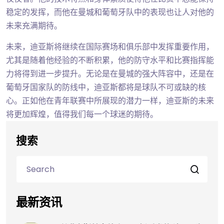
稳定的发挥，而他在曼城和葡萄牙队中的表现也让人对他的
未来充满期待。
未来，迪亚斯将继续在国际赛场和俱乐部中发挥重要作用，
尤其是随着他经验的不断积累，他的防守水平和比赛指挥能
力将得到进一步提升。无论是在曼城的强大阵容中，还是在
葡萄牙国家队的防线中，迪亚斯都将是球队不可或缺的核
心。正如他在青年联赛中所展现的潜力一样，迪亚斯的未来
将更加辉煌，值得我们每一个球迷的期待。
搜索
最新资讯