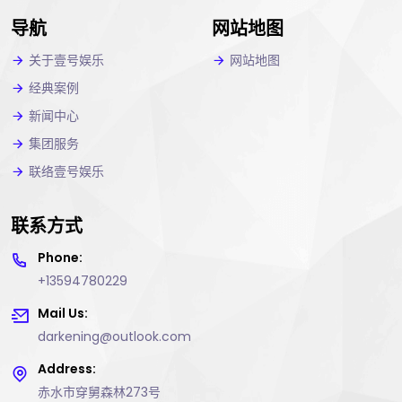
导航
网站地图
关于壹号娱乐
网站地图
经典案例
新闻中心
集团服务
联络壹号娱乐
联系方式
Phone:
+13594780229
Mail Us:
darkening@outlook.com
Address:
赤水市穿舅森林273号