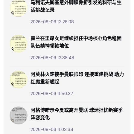
马利诺夫斯基意外脚踝骨折引发的科研与生
活挑战记录
2026-08-06 13:26:08
霍兰在里昂女足继续担任中场核心角色稳固
队伍精神领袖地位
2026-08-06 12:38:48
阿莫林火速接手曼联帅印 迎接重建挑战 助力
红魔重新崛起
2026-08-06 11:50:37
阿格博暗示今夏或离开曼联 球迷担忧新赛季
阵容变化
2026-08-06 11:03:34