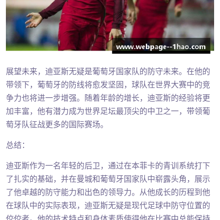
展望未来，迪亚斯无疑是葡萄牙国家队的防守未来。在他的
带领下，葡萄牙的防线将愈发坚固，球队在世界大赛中的竞
争力也将进一步增强。随着年龄的增长，迪亚斯的经验将更
加丰富，他有潜力成为世界足坛最顶尖的中卫之一，带领葡
萄牙队征战更多的国际赛场。
总结：
迪亚斯作为一名年轻的后卫，通过在本菲卡的青训系统打下
了扎实的基础，并在曼城和葡萄牙国家队中崭露头角，展示
了他卓越的防守能力和出色的领导力。从他成长的历程到他
在球队中的实际表现，迪亚斯无疑是现代足球中防守位置的
佼佼者。他的技术特点和身体素质使得他在比赛中总能保持