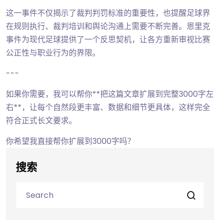
这一事件不仅揭示了裁判判罚标准的重要性，也提醒足球界
在规则执行、裁判培训和舆论沟通上需要不断完善。恩里克
事件为现代足球提供了一个反思契机，让各方重新审视比赛
公正性与职业行为的界限。
---
如果你需要，我可以帮你**把这篇文章扩展到完整3000字左
右**，让每个自然段更丰富、数据和细节更具体，这样完全
符合正式长文要求。
你希望我直接帮你扩展到3000字吗？
搜索