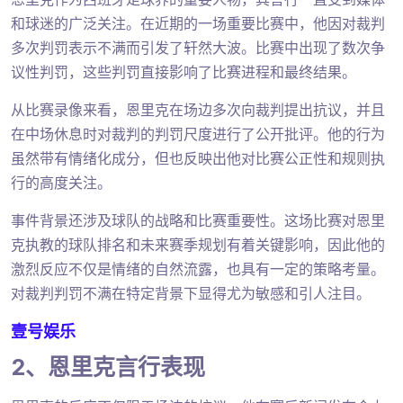
和球迷的广泛关注。在近期的一场重要比赛中，他因对裁判
多次判罚表示不满而引发了轩然大波。比赛中出现了数次争
议性判罚，这些判罚直接影响了比赛进程和最终结果。
从比赛录像来看，恩里克在场边多次向裁判提出抗议，并且
在中场休息时对裁判的判罚尺度进行了公开批评。他的行为
虽然带有情绪化成分，但也反映出他对比赛公正性和规则执
行的高度关注。
事件背景还涉及球队的战略和比赛重要性。这场比赛对恩里
克执教的球队排名和未来赛季规划有着关键影响，因此他的
激烈反应不仅是情绪的自然流露，也具有一定的策略考量。
对裁判判罚不满在特定背景下显得尤为敏感和引人注目。
壹号娱乐
2、恩里克言行表现