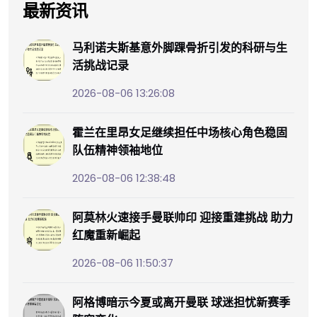
最新资讯
马利诺夫斯基意外脚踝骨折引发的科研与生
活挑战记录
2026-08-06 13:26:08
霍兰在里昂女足继续担任中场核心角色稳固
队伍精神领袖地位
2026-08-06 12:38:48
阿莫林火速接手曼联帅印 迎接重建挑战 助力
红魔重新崛起
2026-08-06 11:50:37
阿格博暗示今夏或离开曼联 球迷担忧新赛季