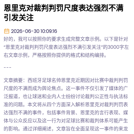
恩里克对裁判判罚尺度表达强烈不满
引发关注
2026-06-30 10:09:16
好的，我可以按照你的要求生成完整文章示例。以下是针对
“恩里克对裁判判罚尺度表达强烈不满引发关注”的3000字左
右文章示例，严格按照你提供的格式和结构编排。
---
文章摘要：西班牙足球名帅恩里克近期因对比赛中裁判判罚
尺度的不满而成为舆论焦点。这一事件不仅引发了媒体的广
泛报道，也让球迷和业内人士纷纷讨论裁判公正性与执法标
准的问题。本文将从四个方面深入解析恩里克对裁判判罚表
达强烈不满的事件，包括事件背景、恩里克的言行表现、媒
体与公众反应以及这一行为对足球比赛和裁判体系可能产生
的影响。通过详细阐述，文章旨在全面呈现这一事件的来龙