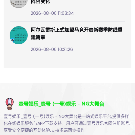
阵容变化
2026-08-06 11:03:34
阿尔瓦雷斯正式加盟马竞开启新赛季防线重
建篇章
2026-08-06 10:21:26
壹号娱乐_壹号 (一号)娱乐 - NG大舞台是一站式娱乐平台,提供多样
化在线娱乐服务与APP下载支持。用户可通过壹号娱乐官网注册账号,
享受安全便捷的互动体验,支持多端同步操作。