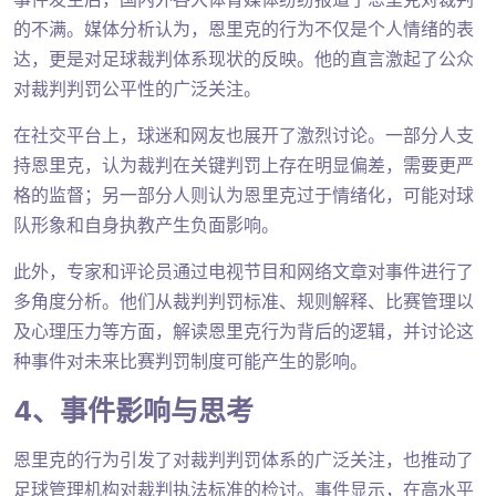
的不满。媒体分析认为，恩里克的行为不仅是个人情绪的表
达，更是对足球裁判体系现状的反映。他的直言激起了公众
对裁判判罚公平性的广泛关注。
在社交平台上，球迷和网友也展开了激烈讨论。一部分人支
持恩里克，认为裁判在关键判罚上存在明显偏差，需要更严
格的监督；另一部分人则认为恩里克过于情绪化，可能对球
队形象和自身执教产生负面影响。
此外，专家和评论员通过电视节目和网络文章对事件进行了
多角度分析。他们从裁判判罚标准、规则解释、比赛管理以
及心理压力等方面，解读恩里克行为背后的逻辑，并讨论这
种事件对未来比赛判罚制度可能产生的影响。
4、事件影响与思考
恩里克的行为引发了对裁判判罚体系的广泛关注，也推动了
足球管理机构对裁判执法标准的检讨。事件显示，在高水平