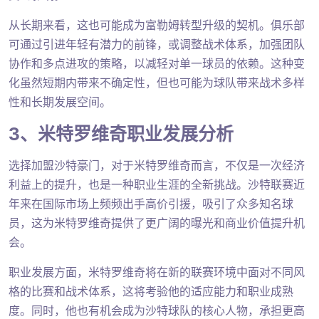
从长期来看，这也可能成为富勒姆转型升级的契机。俱乐部
可通过引进年轻有潜力的前锋，或调整战术体系，加强团队
协作和多点进攻的策略，以减轻对单一球员的依赖。这种变
化虽然短期内带来不确定性，但也可能为球队带来战术多样
性和长期发展空间。
3、米特罗维奇职业发展分析
选择加盟沙特豪门，对于米特罗维奇而言，不仅是一次经济
利益上的提升，也是一种职业生涯的全新挑战。沙特联赛近
年来在国际市场上频频出手高价引援，吸引了众多知名球
员，这为米特罗维奇提供了更广阔的曝光和商业价值提升机
会。
职业发展方面，米特罗维奇将在新的联赛环境中面对不同风
格的比赛和战术体系，这将考验他的适应能力和职业成熟
度。同时，他也有机会成为沙特球队的核心人物，承担更高