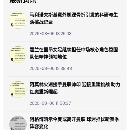
马利诺夫斯基意外脚踝骨折引发的科研与生
活挑战记录
2026-08-06 13:26:08
霍兰在里昂女足继续担任中场核心角色稳固
队伍精神领袖地位
2026-08-06 12:38:48
阿莫林火速接手曼联帅印 迎接重建挑战 助力
红魔重新崛起
2026-08-06 11:50:37
阿格博暗示今夏或离开曼联 球迷担忧新赛季
阵容变化