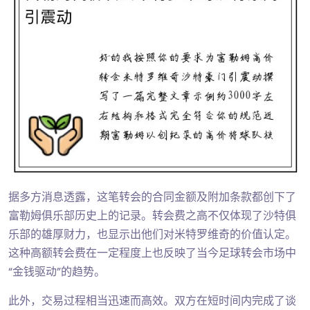
据多方消息透露，这笔转会的合同金额及附加条款都创下了
富勒姆俱乐部历史上的记录。转会费之高不仅体现了沙特俱
乐部的雄厚财力，也显示出他们对米特罗维奇的价值认定。
这种高额转会费在一定程度上也反映了当今足球转会市场中
“金钱驱动”的趋势。
此外，交易过程相当迅速而高效。双方在短时间内完成了谈