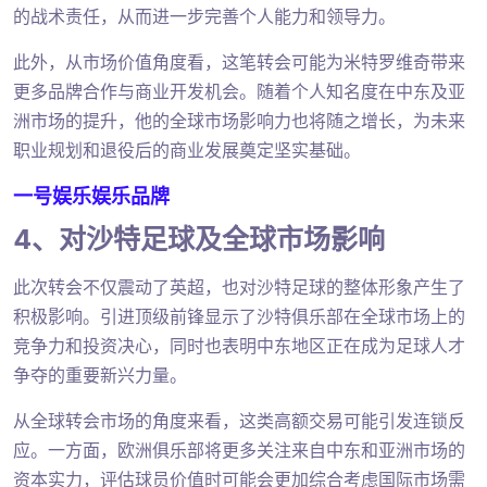
的战术责任，从而进一步完善个人能力和领导力。
此外，从市场价值角度看，这笔转会可能为米特罗维奇带来
更多品牌合作与商业开发机会。随着个人知名度在中东及亚
洲市场的提升，他的全球市场影响力也将随之增长，为未来
职业规划和退役后的商业发展奠定坚实基础。
一号娱乐娱乐品牌
4、对沙特足球及全球市场影响
此次转会不仅震动了英超，也对沙特足球的整体形象产生了
积极影响。引进顶级前锋显示了沙特俱乐部在全球市场上的
竞争力和投资决心，同时也表明中东地区正在成为足球人才
争夺的重要新兴力量。
从全球转会市场的角度来看，这类高额交易可能引发连锁反
应。一方面，欧洲俱乐部将更多关注来自中东和亚洲市场的
资本实力，评估球员价值时可能会更加综合考虑国际市场需