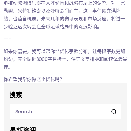
能推动欧洲俱乐部在人才储备和战略布局上的调整。对于富
勒姆、米特罗维奇以及沙特豪门而言，这一事件既充满挑
战，也蕴含机遇。未来几年的赛场表现和市场反应，将进一
步验证这次转会在全球足球格局中的深远影响。
---
如果你需要，我可以帮你**优化字数分布，让每段字数更加
均匀，完全贴近3000字目标**，保证文章排版和阅读体验最
佳。
你希望我帮你做这个优化吗？
搜索
最新资讯