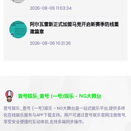
2026-08-06 11:03:34
阿尔瓦雷斯正式加盟马竞开启新赛季防线重
建篇章
2026-08-06 10:21:26
壹号娱乐_壹号 (一号)娱乐 - NG大舞台是一站式娱乐平台,提供多样
化在线娱乐服务与APP下载支持。用户可通过壹号娱乐官网注册账号,
享受安全便捷的互动体验,支持多端同步操作。