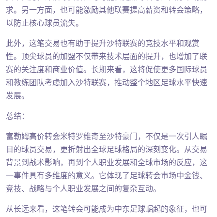
求。另一方面，也可能激励其他联赛提高薪资和转会策略，
以防止核心球员流失。
此外，这笔交易也有助于提升沙特联赛的竞技水平和观赏
性。顶尖球员的加盟不仅带来技术层面的提升，也增加了联
赛的关注度和商业价值。长期来看，这将促使更多国际球员
和教练团队考虑加入沙特联赛，推动整个地区足球水平快速
发展。
总结：
富勒姆高价转会米特罗维奇至沙特豪门，不仅是一次引人瞩
目的球员交易，更折射出全球足球格局的深刻变化。从交易
背景到战术影响，再到个人职业发展和全球市场的反应，这
一事件具有多维度的意义。它体现了足球转会市场中金钱、
竞技、战略与个人职业发展之间的复杂互动。
从长远来看，这笔转会可能成为中东足球崛起的象征，也可