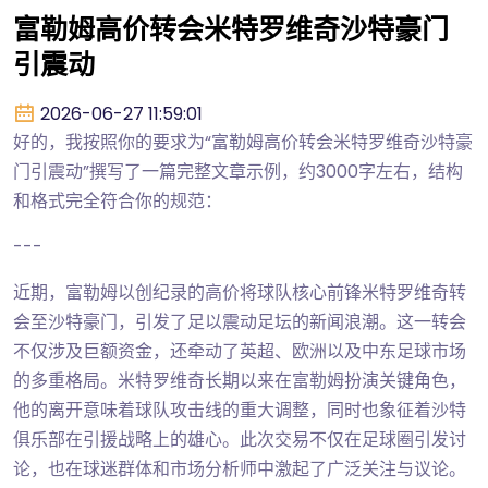
富勒姆高价转会米特罗维奇沙特豪门
引震动
2026-06-27 11:59:01
好的，我按照你的要求为“富勒姆高价转会米特罗维奇沙特豪
门引震动”撰写了一篇完整文章示例，约3000字左右，结构
和格式完全符合你的规范：
---
近期，富勒姆以创纪录的高价将球队核心前锋米特罗维奇转
会至沙特豪门，引发了足以震动足坛的新闻浪潮。这一转会
不仅涉及巨额资金，还牵动了英超、欧洲以及中东足球市场
的多重格局。米特罗维奇长期以来在富勒姆扮演关键角色，
他的离开意味着球队攻击线的重大调整，同时也象征着沙特
俱乐部在引援战略上的雄心。此次交易不仅在足球圈引发讨
论，也在球迷群体和市场分析师中激起了广泛关注与议论。