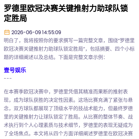
罗德里欧冠决赛关键推射力助球队锁
定胜局
2026-06-09 14:55:09
明白了，我将按照你的要求撰写一篇完整文章，围绕“罗德里
欧冠决赛关键推射力助球队锁定胜局”，包括摘要、四个小标
题的详细阐述以及总结。下面是完整文章示例：
壹号娱乐
---
在本赛季欧冠决赛中，罗德里凭借其精准而果断的推射表
现，成为球队获胜的决定性因素。这场比赛充满了紧张与悬
念，双方球队都展现了顶级水平的技战术能力，但最终罗德
里的关键推射力让球队锁定了胜局。从比赛的整体节奏、战
术执行到个人心理素质与技术细节，罗德里的表现无疑成为
了全场焦点。本文将从四个方面详细阐述罗德里在欧冠决赛